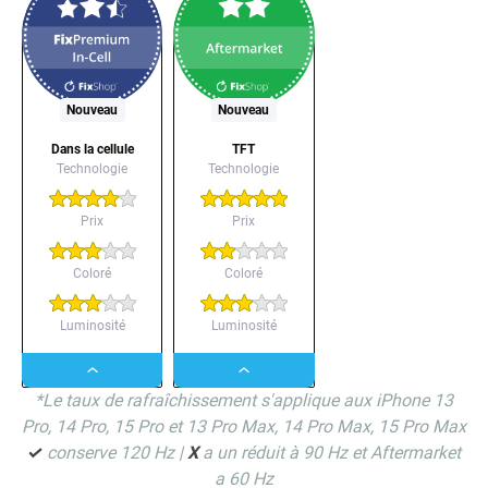
Nouveau
Nouveau
Dans la cellule
TFT
Technologie
Technologie
Prix
Prix
Coloré
Coloré
Luminosité
Luminosité
Dropdown
Dropdown
*Le taux de rafraîchissement s'applique aux iPhone 13
button
button
Pro, 14 Pro, 15 Pro et 13 Pro Max, 14 Pro Max, 15 Pro Max
✓
conserve 120 Hz |
X
a un réduit à 90 Hz et Aftermarket
a 60 Hz