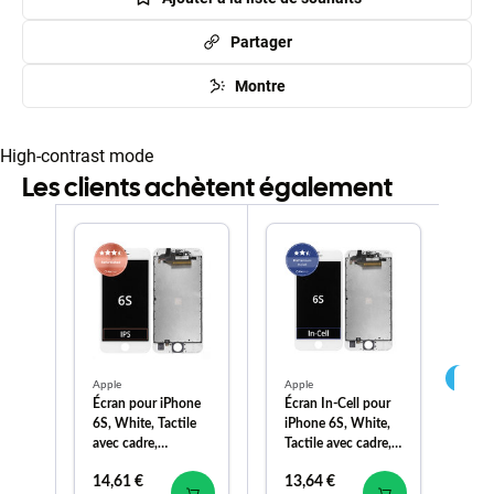
Partager
Montre
High-contrast mode
Les clients achètent également
Apple
Apple
PU
Écran pour iPhone
Écran In-Cell pour
PU
6S, White, Tactile
iPhone 6S, White,
Ca
avec cadre,
Tactile avec cadre,
Li
Refurbished
FixPremium
Sof
14,61 €
13,64 €
24