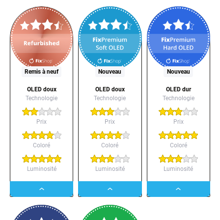
button
button
button
Remis à neuf
Nouveau
Nouveau
OLED doux
OLED doux
OLED dur
Technologie
Technologie
Technologie
Prix
Prix
Prix
Coloré
Coloré
Coloré
Luminosité
Luminosité
Luminosité
Dropdown
Dropdown
Dropdown
button
button
button