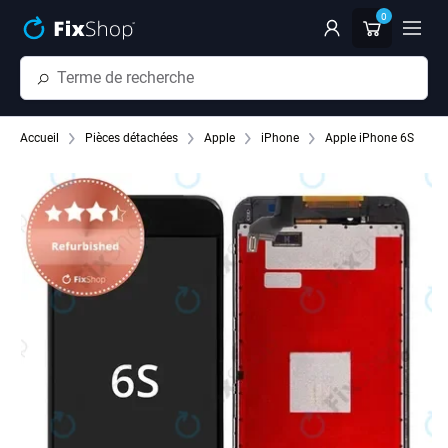
Passer au contenu principal
0
Accueil
Pièces détachées
Apple
iPhone
Apple iPhone 6S