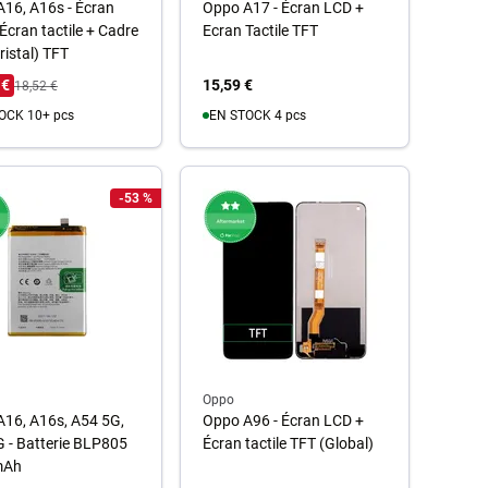
16, A16s - Écran
Oppo A17 - Écran LCD +
Écran tactile + Cadre
Ecran Tactile TFT
ristal) TFT
 €
15,59 €
18,52 €
OCK 10+ pcs
EN STOCK 4 pcs
u panier
Au panier
-53 %
Oppo
16, A16s, A54 5G,
Oppo A96 - Écran LCD +
 - Batterie BLP805
Écran tactile TFT (Global)
mAh