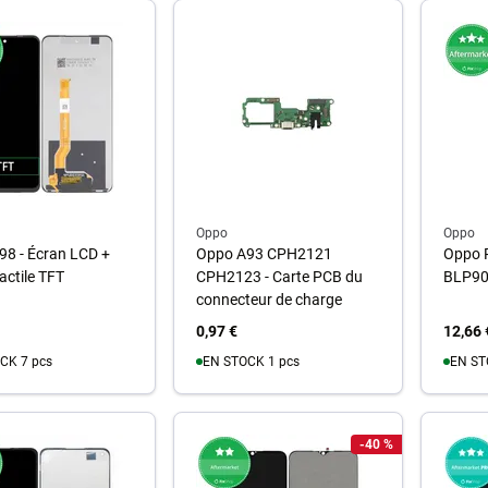
Au panier
A
u panier
Oppo
Oppo
98 - Écran LCD +
Oppo A93 CPH2121
Oppo R
actile TFT
CPH2123 - Carte PCB du
BLP90
connecteur de charge
0,97 €
12,66 
CK 7 pcs
EN STOCK 1 pcs
EN ST
u panier
Au panier
A
-40 %