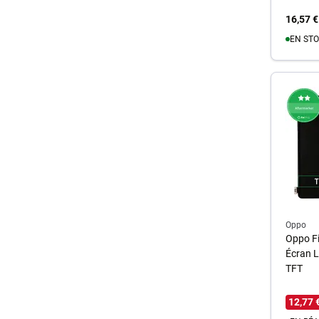
16,57 €
EN STO
A
Oppo
Oppo Fi
Écran L
TFT
12,77 