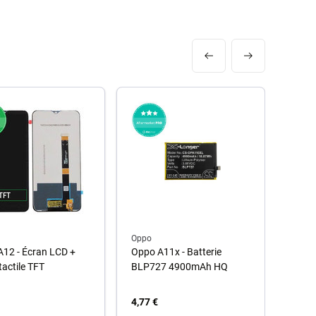
Oppo
Oppo
12 - Écran LCD +
Oppo A11x - Batterie
Oppo 
tactile TFT
BLP727 4900mAh HQ
LCD +
(Noir 
4,77 €
15,60