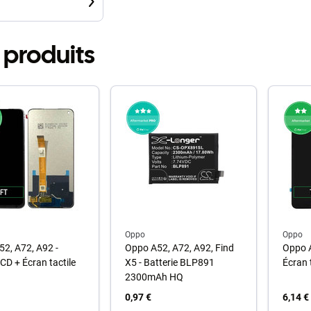
 produits
Oppo
Oppo
2, A72, A92 -
Oppo A52, A72, A92, Find
Oppo A
CD + Écran tactile
X5 - Batterie BLP891
Écran 
2300mAh HQ
0,97 €
6,14 €