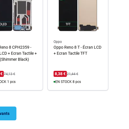
Oppo
Reno 8 CPH2359 -
Oppo Reno 8 T - Écran LCD
LCD + Ecran Tactile +
+ Ecran Tactile TFT
(Shimmer Black)
 €
8,38 €
74,13 €
21,44 €
OCK 1 pcs
EN STOCK 8 pcs
u panier
Au panier
ivants