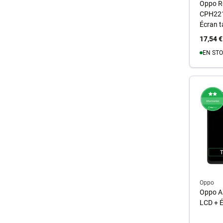
Oppo R
CPH221
Écran t
17,54 €
EN STO
A
Oppo
Oppo A1
LCD + É