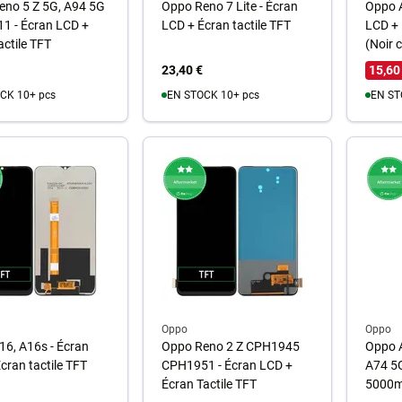
eno 5 Z 5G, A94 5G
Oppo Reno 7 Lite - Écran
Oppo A
1 - Écran LCD +
LCD + Écran tactile TFT
LCD + 
actile TFT
(Noir c
23,40 €
15,60
CK 10+ pcs
EN STOCK 10+ pcs
EN ST
u panier
Au panier
A
Oppo
Oppo
6, A16s - Écran
Oppo Reno 2 Z CPH1945
Oppo A
cran tactile TFT
CPH1951 - Écran LCD +
A74 5G
Écran Tactile TFT
5000