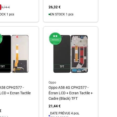
€
26,32 €
9,74 €
OCK 1 pcs
EN STOCK 1 pcs
u panier
Au panier
Oppo
A58 CPH2577 -
Oppo A58 4G CPH2577 -
LCD + Ecran Tactile
Écran LCD + Ecran Tactile +
Cadre (Black) TFT
21,44 €
€
DATE PRÉVUE 4 pcs,