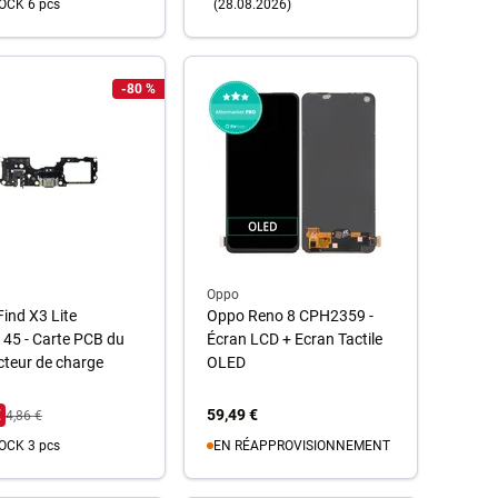
OCK 6 pcs
(28.08.2026)
u panier
-80 %
Au panier
Oppo
ind X3 Lite
Oppo Reno 8 CPH2359 -
45 - Carte PCB du
Écran LCD + Ecran Tactile
teur de charge
OLED
€
59,49 €
4,86 €
OCK 3 pcs
EN RÉAPPROVISIONNEMENT