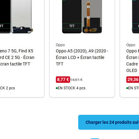
Oppo
Oppo
no 7 5G, Find X5
Oppo A5 (2020), A9 (2020 -
Oppo 
ord CE 2 5G - Écran
Écran LCD + Écran tactile
Écran 
cran tactile TFT
TFT
Cadre 
OLED
8,77 €
29,36
14,61 €
CK 2 pcs
EN STOCK 4 pcs
EN ST
u panier
Au panier
A
Charger les 24 produits su