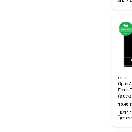
EN RÉ
A
Oppo
Oppo A
Ecran T
(Black)
19,49 €
DATE P
(02.09.