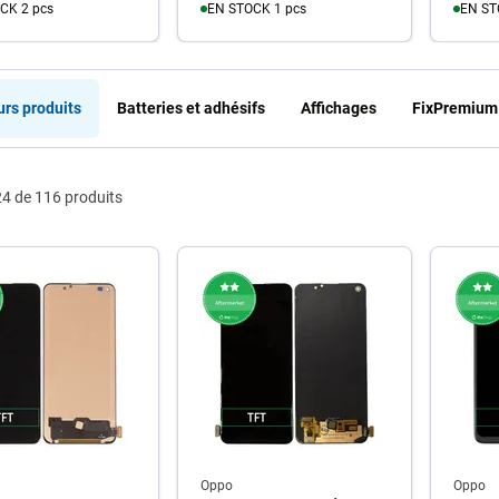
CK 2 pcs
EN STOCK 1 pcs
EN ST
u panier
Au panier
A
urs produits
Batteries et adhésifs
Affichages
FixPremium
4 de 116 produits
Oppo
Oppo