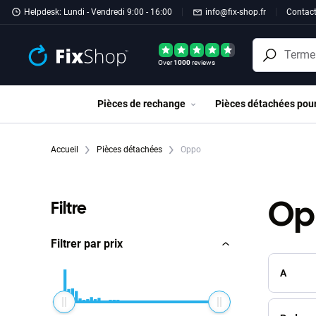
Passer au contenu principal
Helpdesk: Lundi - Vendredi 9:00 - 16:00
info@fix-shop.fr
Contac
Over
1000
reviews
Pièces de rechange
Pièces détachées pou
Accueil
Pièces détachées
Oppo
Op
Filtre
Filtrer par prix
A