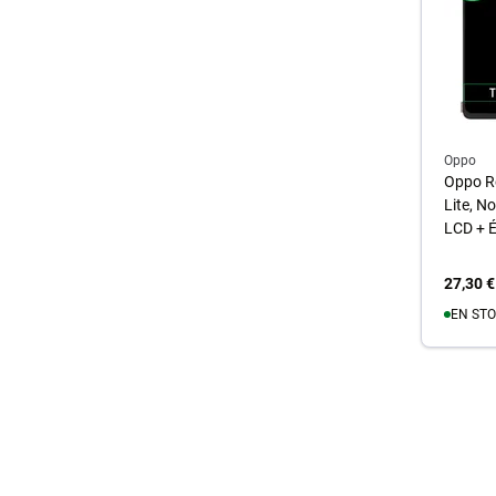
Oppo
Oppo Re
Lite, N
LCD + É
27,30 €
EN STO
A