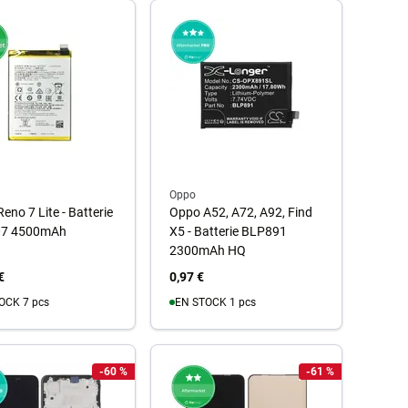
u panier
Au panier
Oppo
eno 7 Lite - Batterie
Oppo A52, A72, A92, Find
7 4500mAh
X5 - Batterie BLP891
2300mAh HQ
€
0,97 €
OCK 7 pcs
EN STOCK 1 pcs
u panier
Au panier
-60 %
-61 %