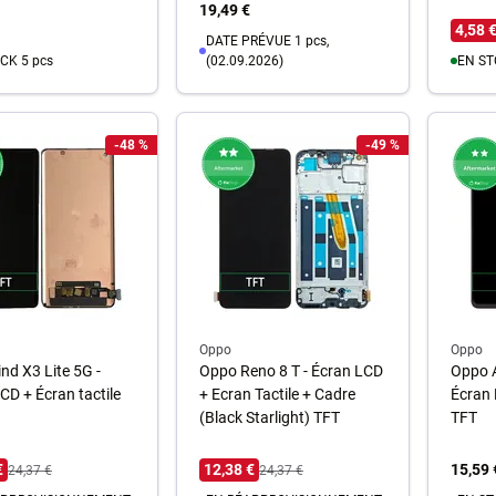
19,49 €
4,58 
DATE PRÉVUE 1 pcs,
CK 5 pcs
(02.09.2026)
EN ST
u panier
A
-48 %
-49 %
Au panier
Oppo
Oppo
nd X3 Lite 5G -
Oppo Reno 8 T - Écran LCD
Oppo 
CD + Écran tactile
+ Ecran Tactile + Cadre
Écran 
(Black Starlight) TFT
TFT
€
12,38 €
15,59 
24,37 €
24,37 €