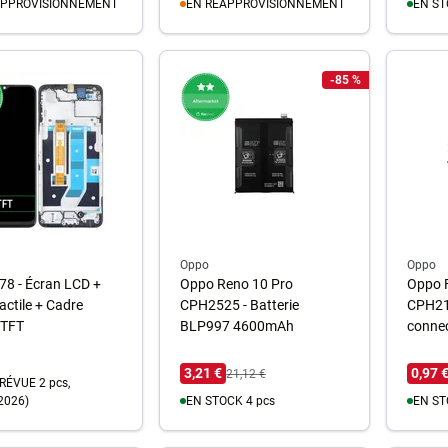
APPROVISIONNEMENT
EN RÉAPPROVISIONNEMENT
EN ST
u panier
Au panier
A
-85 %
Oppo
Oppo
78 - Écran LCD +
Oppo Reno 10 Pro
Oppo F
actile + Cadre
CPH2525 - Batterie
CPH21
 TFT
BLP997 4600mAh
connec
3,21 €
0,97 
21,12 €
RÉVUE 2 pcs,
2026)
EN STOCK 4 pcs
EN ST