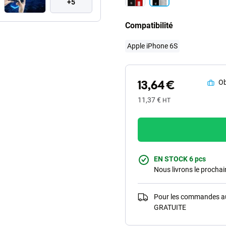
+5
Compatibilité
Apple iPhone 6S
13,64 €
Ob
11,37 €
HT
EN STOCK 6 pcs
Nous livrons le procha
Pour les commandes au-
GRATUITE