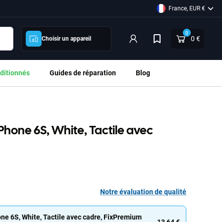
France, EUR €
0
0 €
Choisir un appareil
ditionnés
Guides de réparation
Blog
iPhone 6S, White, Tactile avec
Notre évaluation de qualité
one 6S, White, Tactile avec cadre, FixPremium
13,64 €