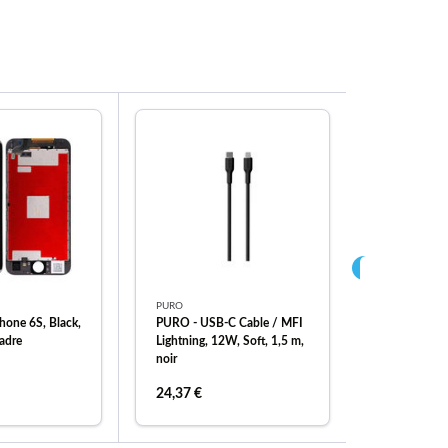
PURO
Apple
hone 6S, Black,
PURO - USB-C Cable / MFI
Batterie po
cadre
Lightning, 12W, Soft, 1,5 m,
1715mAh, A
noir
(Adhesive), 
FixPremium
24,37 €
10,22 €