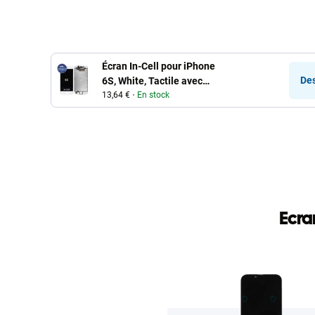
ajouter au panier
ajouter
Écran In-Cell pour iPhone
Des
6S, White, Tactile avec
cadre, FixPremium
13,64 €
En stock
Ecra