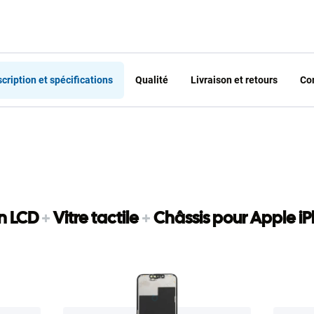
 au panier
ajouter au panier
ajout
cription et spécifications
Qualité
Livraison et retours
Co
n LCD
+
Vitre tactile
+
Châssis pour Apple i