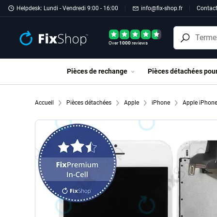
Passer au contenu principal
Helpdesk: Lundi - Vendredi 9:00 - 16:00
info@fix-shop.fr
Contac
Over
1000
reviews
Pièces de rechange
Pièces détachées pou
Accueil
Pièces détachées
Apple
iPhone
Apple iPhon