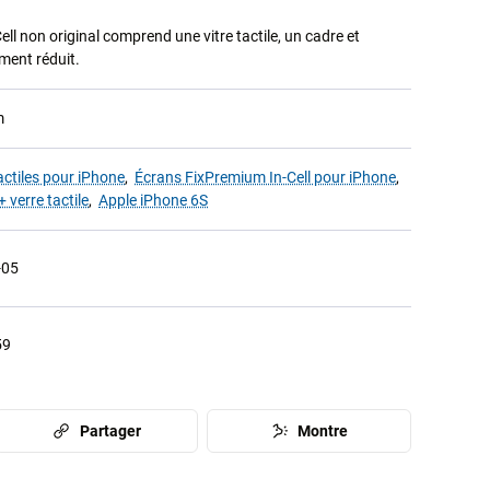
ll non original comprend une vitre tactile, un cadre et
ment réduit.
m
actiles pour iPhone
,
Écrans FixPremium In-Cell pour iPhone
,
 verre tactile
,
Apple iPhone 6S
-05
59
Partager
Montre