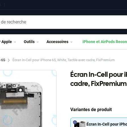
t
r Apple
Outils
Accessoires
iPhone et AirPods Recon
e 6S
Écran In-Cell pour iPhone 6S, White, Tactile avec cadre, FixPremium
Écran In-Cell pour 
cadre, FixPremium
Variantes de produit
Écran In-Cell pour iPh