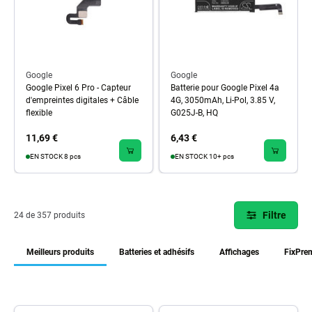
Google
Google
Google Pixel 6 Pro - Capteur
Batterie pour Google Pixel 4a
d'empreintes digitales + Câble
4G, 3050mAh, Li-Pol, 3.85 V,
flexible
G025J-B, HQ
11,69 €
6,43 €
EN STOCK 8 pcs
EN STOCK 10+ pcs
Filtre
24 de 357 produits
Meilleurs produits
Batteries et adhésifs
Affichages
FixPre