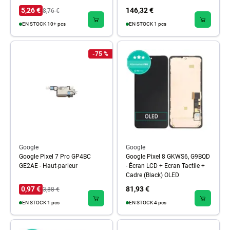
5,26 €
146,32 €
8,76 €
EN STOCK 10+ pcs
EN STOCK 1 pcs
-75 %
Google
Google
Google Pixel 7 Pro GP4BC
Google Pixel 8 GKWS6, G9BQD
GE2AE - Haut-parleur
- Écran LCD + Ecran Tactile +
Cadre (Black) OLED
0,97 €
81,93 €
3,88 €
EN STOCK 1 pcs
EN STOCK 4 pcs