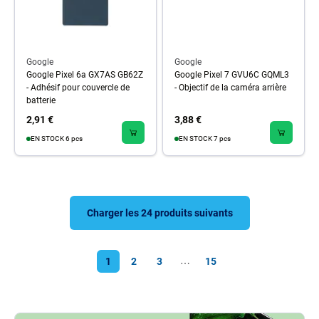
Google
Google
Google Pixel 6a GX7AS GB62Z
Google Pixel 7 GVU6C GQML3
- Adhésif pour couvercle de
- Objectif de la caméra arrière
batterie
2,91 €
3,88 €
EN STOCK 6 pcs
EN STOCK 7 pcs
Charger les 24 produits suivants
1
2
3
15
⋯