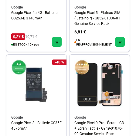
Google
Google
Google Pixel 4a 4G - Batterie
Google Pixel 5 - Plateau SIM
G025J-B 3140mAh
(juste noir) - G852-01036-01
Genuine Service Pack
6,81 €
8,77 €
10,71 €
EN
EN STOCK 10+ pcs
RÉAPPROVISIONNEMENT
-40 %
Google
Google
Google Pixel 8 - Batterie GS35E
Google Pixel 9 Pro - Écran LCD
4575mAh
+ Ecran Tactile - G949-01070-
00 Genuine Service Pack