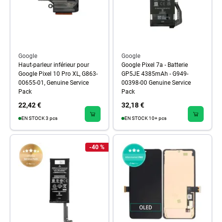
Google
Google
Haut-parleur inférieur pour
Google Pixel 7a - Batterie
Google Pixel 10 Pro XL, G863-
GP5JE 4385mAh - G949-
00655-01, Genuine Service
00398-00 Genuine Service
Pack
Pack
22,42 €
32,18 €
EN STOCK 3 pcs
EN STOCK 10+ pcs
-40 %