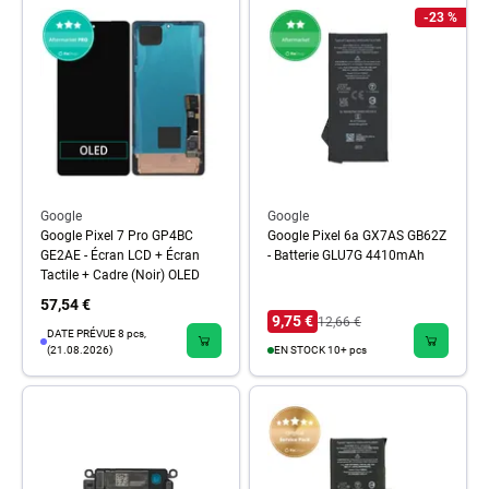
-23 %
Google
Google
Google Pixel 7 Pro GP4BC
Google Pixel 6a GX7AS GB62Z
GE2AE - Écran LCD + Écran
- Batterie GLU7G 4410mAh
Tactile + Cadre (Noir) OLED
57,54 €
9,75 €
12,66 €
DATE PRÉVUE 8 pcs,
(21.08.2026)
EN STOCK 10+ pcs