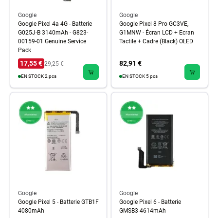
Google
Google
Google Pixel 4a 4G - Batterie
Google Pixel 8 Pro GC3VE,
G025J-B 3140mAh - G823-
G1MNW - Écran LCD + Ecran
00159-01 Genuine Service
Tactile + Cadre (Black) OLED
Pack
17,55 €
82,91 €
29,25 €
EN STOCK 2 pcs
EN STOCK 5 pcs
Google
Google
Google Pixel 5 - Batterie GTB1F
Google Pixel 6 - Batterie
4080mAh
GMSB3 4614mAh