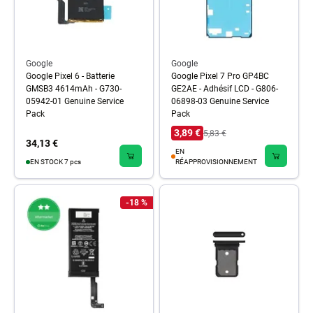
Google
Google
Google Pixel 6 - Batterie
Google Pixel 7 Pro GP4BC
GMSB3 4614mAh - G730-
GE2AE - Adhésif LCD - G806-
05942-01 Genuine Service
06898-03 Genuine Service
Pack
Pack
3,89 €
5,83 €
34,13 €
EN
EN STOCK 7 pcs
RÉAPPROVISIONNEMENT
-18 %