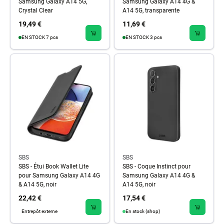
Samsung Galaxy A14 5G,
Samsung Galaxy A14 4G &
Crystal Clear
A14 5G, transparente
19,49 €
11,69 €
EN STOCK 7 pcs
EN STOCK 3 pcs
SBS
SBS
SBS - Étui Book Wallet Lite
SBS - Coque Instinct pour
pour Samsung Galaxy A14 4G
Samsung Galaxy A14 4G &
& A14 5G, noir
A14 5G, noir
22,42 €
17,54 €
Entrepôt externe
En stock (shop)