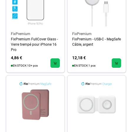
FixPremium
FixPremium
FixPremium FullCover Glass -
FixPremium - USB-C - MagSafe
Verre trempé pour iPhone 16
Câble, argent
Pro
4,86 €
12,18 €
EN STOCK 10+ pcs
EN STOCK 1 pcs