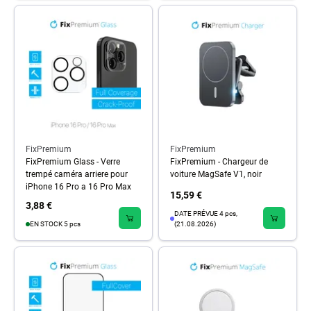
FixPremium
FixPremium
FixPremium Glass - Verre
FixPremium - Chargeur de
trempé caméra arriere pour
voiture MagSafe V1, noir
iPhone 16 Pro a 16 Pro Max
15,59 €
3,88 €
DATE PRÉVUE 4 pcs,
EN STOCK 5 pcs
(21.08.2026)