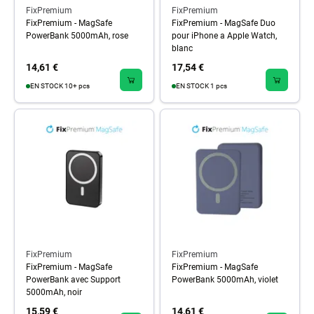
FixPremium
FixPremium
FixPremium - MagSafe
FixPremium - MagSafe Duo
PowerBank 5000mAh, rose
pour iPhone a Apple Watch,
blanc
14,61 €
17,54 €
EN STOCK 10+ pcs
EN STOCK 1 pcs
FixPremium
FixPremium
FixPremium - MagSafe
FixPremium - MagSafe
PowerBank avec Support
PowerBank 5000mAh, violet
5000mAh, noir
15,59 €
14,61 €