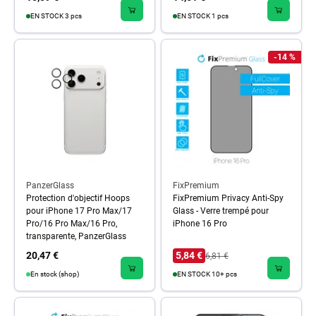
EN STOCK 3 pcs
EN STOCK 1 pcs
-14 %
PanzerGlass
FixPremium
Protection d'objectif Hoops
FixPremium Privacy Anti-Spy
pour iPhone 17 Pro Max/17
Glass - Verre trempé pour
Pro/16 Pro Max/16 Pro,
iPhone 16 Pro
transparente, PanzerGlass
20,47 €
5,84 €
6,81 €
En stock (shop)
EN STOCK 10+ pcs