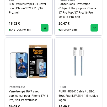
SBS - Verre trempé Full Cover
PanzerGlass - Protection
pour iPhone 17/17 Pro/16
d'objectif Hoops pour iPhone
Pro, noir
17 Pro Max/17 Pro/16 Pro
Max/16 Pro, noir
18,52 €
20,47 €
EN STOCK 10+ pcs
EN STOCK 8 pcs
PanzerGlass
PURO
Verre trempé UWF avec
PURO - USB-C Cable / USB-C,
applicateur pour iPhone 17/16
60W, Fabrik FABK4, 1,5 m, blue
Pro, Noir, PanzerGlass
lagon
36,08 €
19,49 €