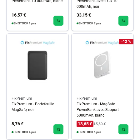
PowerBank 10 000mAh, blanc
PowerBank avec LCD 10
000mAh, noir
16,57 €
33,15 €
EN STOCK 1 pcs
EN STOCK 7 pcs
-12 %
FixPremium
FixPremium
FixPremium - Portefeuille
FixPremium - MagSafe
MagSafe, noir
PowerBank avec Support
5000mAh, blanc
8,76 €
13,65 €
15,59 €
EN STOCK 4 pcs
EN STOCK 6 pcs