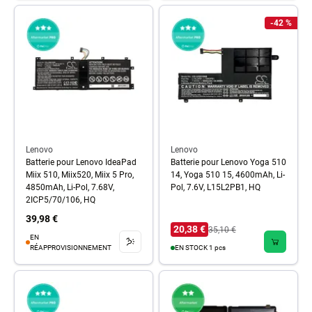
-42 %
Lenovo
Lenovo
Batterie pour Lenovo IdeaPad
Batterie pour Lenovo Yoga 510
Miix 510, Miix520, Miix 5 Pro,
14, Yoga 510 15, 4600mAh, Li-
4850mAh, Li-Pol, 7.68V,
Pol, 7.6V, L15L2PB1, HQ
2ICP5/70/106, HQ
39,98 €
20,38 €
35,10 €
EN
RÉAPPROVISIONNEMENT
EN STOCK 1 pcs