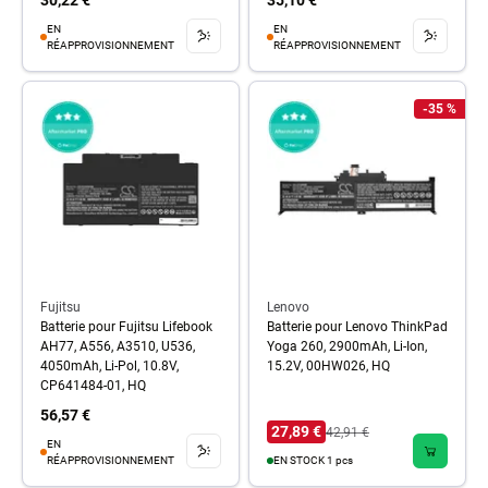
30,22 €
35,10 €
EN
EN
RÉAPPROVISIONNEMENT
RÉAPPROVISIONNEMENT
-35 %
Fujitsu
Lenovo
Batterie pour Fujitsu Lifebook
Batterie pour Lenovo ThinkPad
AH77, A556, A3510, U536,
Yoga 260, 2900mAh, Li-Ion,
4050mAh, Li-Pol, 10.8V,
15.2V, 00HW026, HQ
CP641484-01, HQ
56,57 €
27,89 €
42,91 €
EN
RÉAPPROVISIONNEMENT
EN STOCK 1 pcs