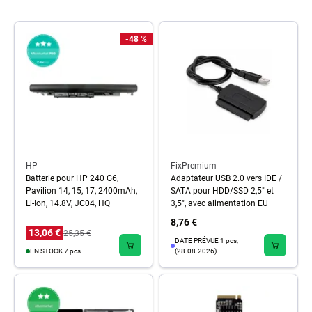
-48 %
HP
FixPremium
Batterie pour HP 240 G6,
Adaptateur USB 2.0 vers IDE /
Pavilion 14, 15, 17, 2400mAh,
SATA pour HDD/SSD 2,5" et
Li-Ion, 14.8V, JC04, HQ
3,5", avec alimentation EU
8,76 €
13,06 €
25,35 €
DATE PRÉVUE 1 pcs,
EN STOCK 7 pcs
(28.08.2026)