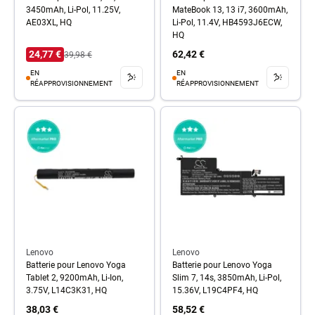
3450mAh, Li-Pol, 11.25V,
MateBook 13, 13 i7, 3600mAh,
AE03XL, HQ
Li-Pol, 11.4V, HB4593J6ECW,
HQ
24,77 €
62,42 €
39,98 €
EN
EN
RÉAPPROVISIONNEMENT
RÉAPPROVISIONNEMENT
Lenovo
Lenovo
Batterie pour Lenovo Yoga
Batterie pour Lenovo Yoga
Tablet 2, 9200mAh, Li-Ion,
Slim 7, 14s, 3850mAh, Li-Pol,
3.75V, L14C3K31, HQ
15.36V, L19C4PF4, HQ
38,03 €
58,52 €