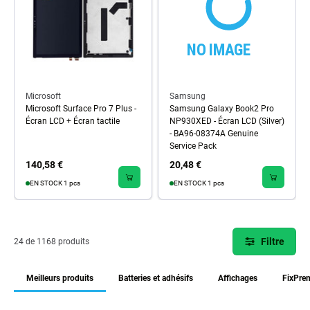
Microsoft
Samsung
Microsoft Surface Pro 7 Plus -
Samsung Galaxy Book2 Pro
Écran LCD + Écran tactile
NP930XED - Écran LCD (Silver)
- BA96-08374A Genuine
Service Pack
140,58 €
20,48 €
EN STOCK 1 pcs
EN STOCK 1 pcs
Filtre
24 de 1168 produits
Meilleurs produits
Batteries et adhésifs
Affichages
FixPre