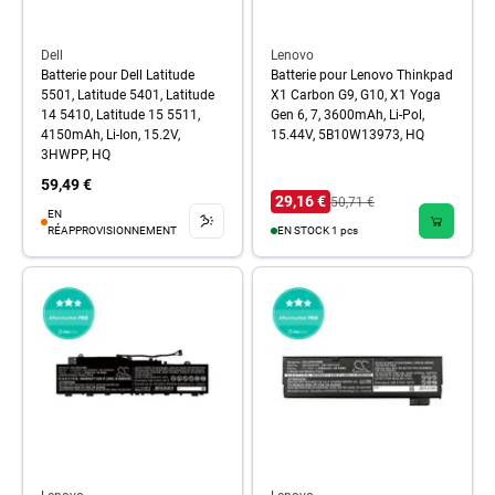
Dell
Lenovo
Batterie pour Dell Latitude
Batterie pour Lenovo Thinkpad
5501, Latitude 5401, Latitude
X1 Carbon G9, G10, X1 Yoga
14 5410, Latitude 15 5511,
Gen 6, 7, 3600mAh, Li-Pol,
4150mAh, Li-Ion, 15.2V,
15.44V, 5B10W13973, HQ
3HWPP, HQ
59,49 €
29,16 €
50,71 €
EN
RÉAPPROVISIONNEMENT
EN STOCK 1 pcs