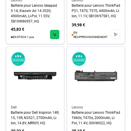
Lenovo
Lenovo
Batterie pour Lenovo Ideapad
Batterie pour Lenovo ThinkPad
5 14, Xiaoxin Air 14 2020,
P51, T470, T570, 4400mAh, Li-
4900mAh, Li-Pol, 11.55V,
Ion, 11.1V, SB10K97581, HQ
5B10W86957, HQ
39,98 €
45,83 €
EN
EN STOCK 1 pcs
RÉAPPROVISIONNEMENT
Dell
Lenovo
Batterie pour Dell Inspiron 14R,
Batterie pour Lenovo ThinkPad
15, 15R, N3521, 2700mAh, Li-
T460s, T470s, 2000mAh, Li-
Ion, 14.8V, MR90Y, HQ
Pol, 11.4V, 00HW022, HQ