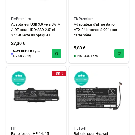
FixPremium
FixPremium
Adaptateur USB 3.0 vers SATA
Adaptateur d'alimentation
/ IDE pour HDD/SSD 2.5" et
ATX 24 broches à 90° pour
3.5" et lecteurs optiques
carte mère
27,30 €
5,83 €
DATE PRÉVUE 1 pcs,
(07.08.2026)
EN STOCK 1 pcs
-38 %
HP
Huawei
Batterie pour HP 14, 15,
Batterie pour Huawei