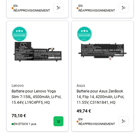
EN
EN
RÉAPPROVISIONNEMENT
RÉAPPROVISIONNEMENT
Lenovo
Asus
Batterie pour Lenovo Yoga
Batterie pour Asus ZenBook
Slim 7-15IIL, 4500mAh, Li-Pol,
14, Flip 14, 4200mAh, Li-Pol,
15.44V, L19C4PF5, HQ
11.55V, C31N1841, HQ
49,74 €
75,10 €
EN
EN STOCK 1 pcs
RÉAPPROVISIONNEMENT