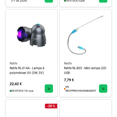
(11.08.2026)
EN STOCK 5 pcs
Relife
Relife
Relife RL-014A - Lampe à
Relife RL-805 - Mini lampe LED
polymériser UV (5W, 5V)
USB
7,79 €
22,42 €
EN
EN STOCK 10+ pcs
RÉAPPROVISIONNEMENT
-20 %