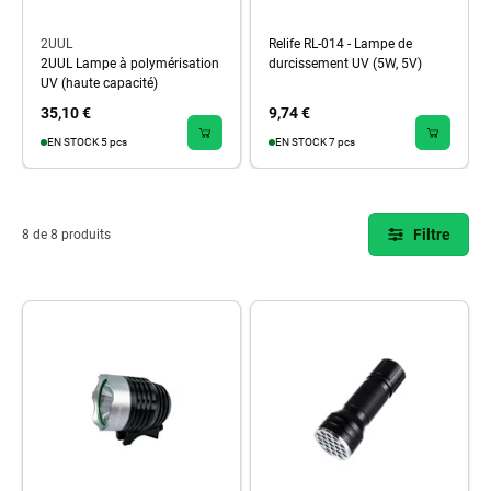
2UUL
Relife RL-014 - Lampe de
2UUL Lampe à polymérisation
durcissement UV (5W, 5V)
UV (haute capacité)
35,10 €
9,74 €
EN STOCK 5 pcs
EN STOCK 7 pcs
Filtre
8 de 8 produits