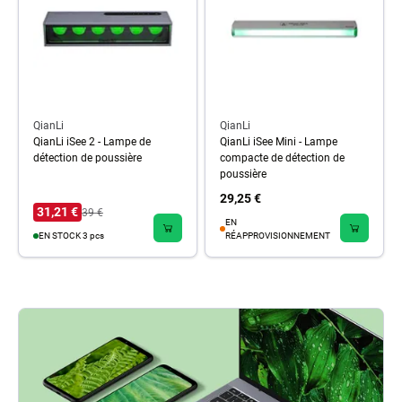
QianLi
QianLi
QianLi iSee 2 - Lampe de
QianLi iSee Mini - Lampe
détection de poussière
compacte de détection de
poussière
29,25 €
31,21 €
39 €
EN
EN STOCK 3 pcs
RÉAPPROVISIONNEMENT