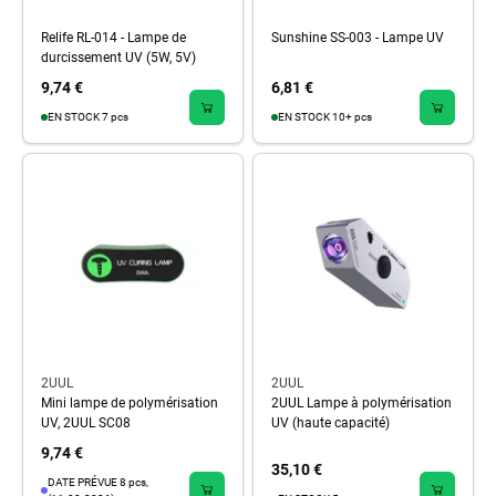
Relife RL-014 - Lampe de
Sunshine SS-003 - Lampe UV
durcissement UV (5W, 5V)
9,74 €
6,81 €
EN STOCK 7 pcs
EN STOCK 10+ pcs
2UUL
2UUL
Mini lampe de polymérisation
2UUL Lampe à polymérisation
UV, 2UUL SC08
UV (haute capacité)
9,74 €
35,10 €
DATE PRÉVUE 8 pcs,