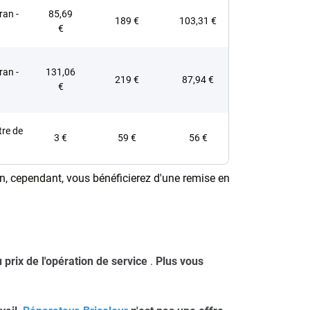
ran -
85,69
189 €
103,31 €
€
ran -
131,06
219 €
87,94 €
€
tre de
3 €
59 €
56 €
ion, cependant, vous bénéficierez d'une remise en
 prix de l'opération de service
.
Plus vous