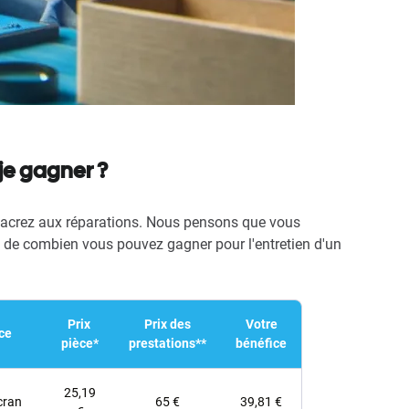
je gagner ?
acrez aux réparations. Nous pensons que vous
e de combien vous pouvez gagner pour l'entretien d'un
Prix ​​
Prix ​​des
Votre
ce
pièce*
prestations**
bénéfice
25,19
cran
65 €
39,81 €