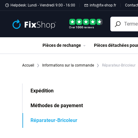
Passer au contenu principal
Helpdesk: Lundi - Vendredi 9:00 - 16:00
info@fix-shop.fr
Contac
Over
1000
reviews
Pièces de rechange
Pièces détachées pou
Accueil
Informations sur la commande
Réparateur-Bricoleur
Expédition
Méthodes de payement
Réparateur-Bricoleur