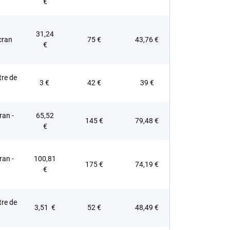
€
31,24
cran
75 €
43,76 €
€
tre de
3 €
42 €
39 €
ran -
65,52
145 €
79,48 €
€
ran -
100,81
175 €
74,19 €
€
tre de
3,51 €
52 €
48,49 €