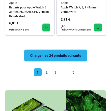
Apple
Apple
Batterie pour Apple Watch 3
Apple Watch 7, 8, 9 41mm -
38mm, 262mAh, GPS Version,
Verre Avant
Refurbished
2,91 €
6,81 €
EN
EN STOCK 3 pcs
RÉAPPROVISIONNEMENT
Charger les 24 produits suivants
1
2
3
5
⋯