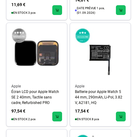
14,61 €
11,69 €
DATE PRÉVUE 1 pcs,
EN STOCK 3 pcs
(01.09.2026)
Apple
Apple
Écran LCD pour Apple Watch
Batterie pour Apple Watch 5
SE 2 40mm, Tactile sans
44 mm, 290mAh, Li-Pol, 3.82
cadre, Refurbished PRO
V, A2181, HQ
97,54 €
17,54 €
EN STOCK 2 pcs
EN STOCK 8 pcs