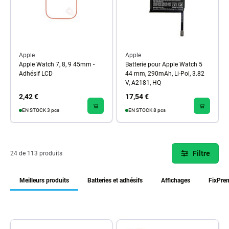
Apple
Apple
Apple Watch 7, 8, 9 45mm -
Batterie pour Apple Watch 5
Adhésif LCD
44 mm, 290mAh, Li-Pol, 3.82
V, A2181, HQ
2,42 €
17,54 €
EN STOCK 3 pcs
EN STOCK 8 pcs
Filtre
24 de 113 produits
Meilleurs produits
Batteries et adhésifs
Affichages
FixPre