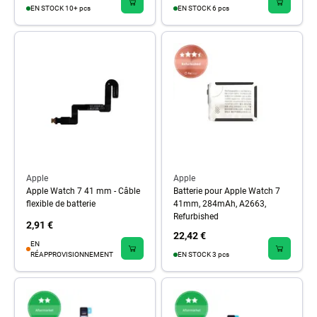
EN STOCK 10+ pcs
EN STOCK 6 pcs
Apple
Apple
Apple Watch 7 41 mm - Câble
Batterie pour Apple Watch 7
flexible de batterie
41mm, 284mAh, A2663,
Refurbished
2,91 €
22,42 €
EN
RÉAPPROVISIONNEMENT
EN STOCK 3 pcs