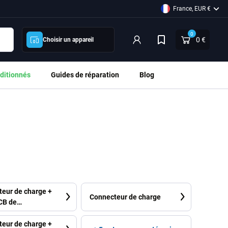
France, EUR €
0
0 €
Choisir un appareil
ditionnés
Guides de réparation
Blog
eur de charge +
Connecteur de charge
CB de
hone
eur de charge +