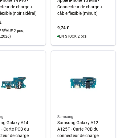
iPhone 14 Pro -
Apple iPhone 13 Mini -
teur de charge +
Connecteur de charge +
lexible (noir sidéral)
câble flexible (minuit)
€
9,74 €
PRÉVUE 2 pcs,
.2026)
EN STOCK 2 pcs
Au panier
u panier
ng
Samsung
ng Galaxy A14
Samsung Galaxy A12
- Carte PCB du
A125F - Carte PCB du
teur de charge
connecteur de charge