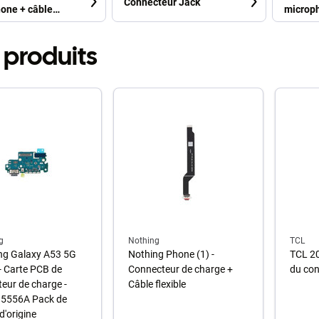
Connecteur Jack
one + câble
microp
 produits
g
Nothing
TCL
g Galaxy A53 5G
Nothing Phone (1) -
TCL 20
 Carte PCB de
Connecteur de charge +
du con
eur de charge -
Câble flexible
5556A Pack de
d'origine