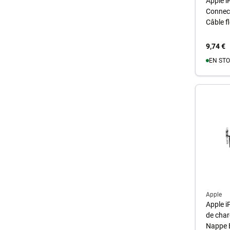
Apple i
Connect
Câble fl
9,74 €
EN STO
A
Apple
Apple i
de char
Nappe 