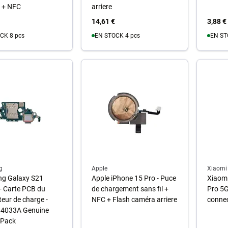
 + NFC
arriere
14,61 €
3,88 €
CK 8 pcs
EN STOCK 4 pcs
EN ST
u panier
Au panier
A
g
Apple
Xiaomi
g Galaxy S21
Apple iPhone 15 Pro - Puce
Xiaomi
- Carte PCB du
de chargement sans fil +
Pro 5G
eur de charge -
NFC + Flash caméra arriere
connec
4033A Genuine
 Pack