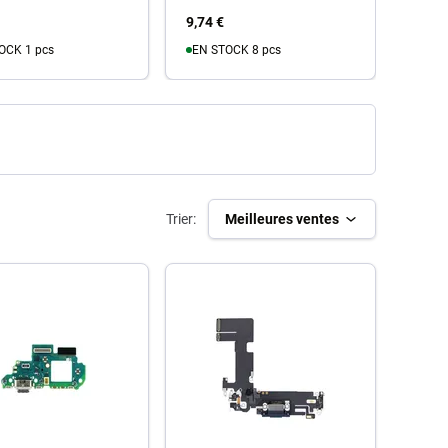
9,74 €
12,66
OCK 1 pcs
EN STOCK 8 pcs
u panier
Au panier
Trier:
Meilleures ventes