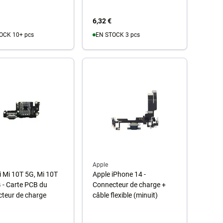
6,32 €
OCK 10+ pcs
EN STOCK 3 pcs
u panier
Au panier
Apple
 Mi 10T 5G, Mi 10T
Apple iPhone 14 -
 - Carte PCB du
Connecteur de charge +
teur de charge
câble flexible (minuit)