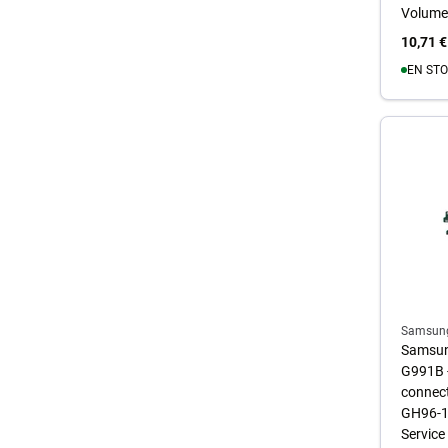
Volume
10,71 €
EN STO
A
Samsun
Samsun
G991B 
connect
GH96-1
Service