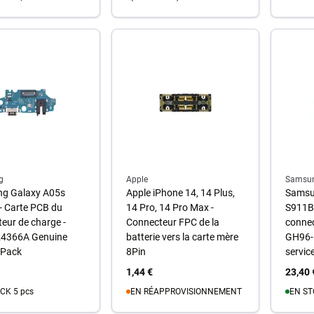
u panier
A
Au panier
g
Apple
Samsu
g Galaxy A05s
Apple iPhone 14, 14 Plus,
Samsu
- Carte PCB du
14 Pro, 14 Pro Max -
S911B 
eur de charge -
Connecteur FPC de la
connec
4366A Genuine
batterie vers la carte mère
GH96-
 Pack
8Pin
service
1,44 €
23,40 
CK 5 pcs
EN RÉAPPROVISIONNEMENT
EN ST