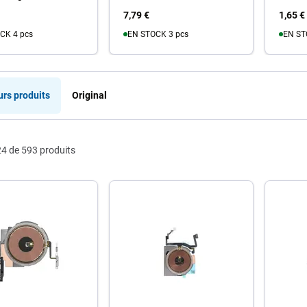
7,79 €
1,65 €
CK 4 pcs
EN STOCK 3 pcs
EN ST
u panier
Au panier
A
urs produits
Original
4 de 593 produits