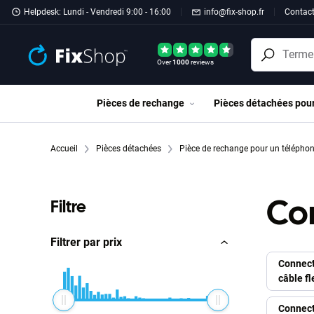
Passer au contenu principal
Helpdesk: Lundi - Vendredi 9:00 - 16:00
info@fix-shop.fr
Contac
Over
1000
reviews
Pièces de rechange
Pièces détachées pou
Accueil
Pièces détachées
Pièce de rechange pour un télépho
Co
Filtre
Filtrer par prix
Connect
câble fl
Connect