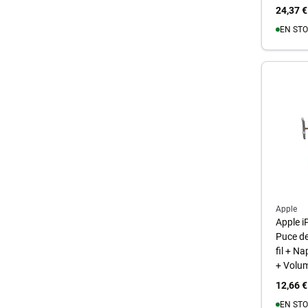
24,37 €
EN STO
A
Apple
Apple i
Puce d
fil + N
+ Volu
12,66 €
EN STO