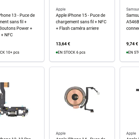
Apple
Samsu
Phone 13 - Puce de
Apple iPhone 15 - Puce de
Samsu
ent sans fil +
chargement sans fil + NFC
A546B 
Boutons Power +
+ Flash caméra arriere
connec
 + NFC
13,64 €
9,74 €
CK 10+ pcs
EN STOCK 6 pcs
EN ST
u panier
Au panier
A
Apple
Apple