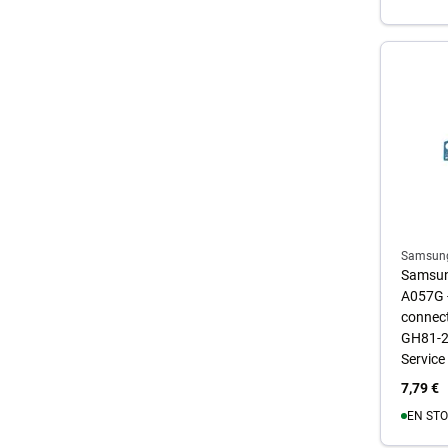
A
Samsun
Samsun
A057G 
connect
GH81-2
Service
7,79 €
EN STO