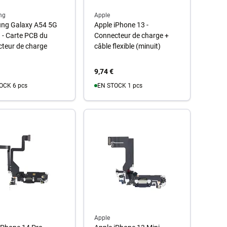
ng
Apple
ng Galaxy A54 5G
Apple iPhone 13 -
- Carte PCB du
Connecteur de charge +
teur de charge
câble flexible (minuit)
9,74 €
OCK 6 pcs
EN STOCK 1 pcs
u panier
Au panier
Apple