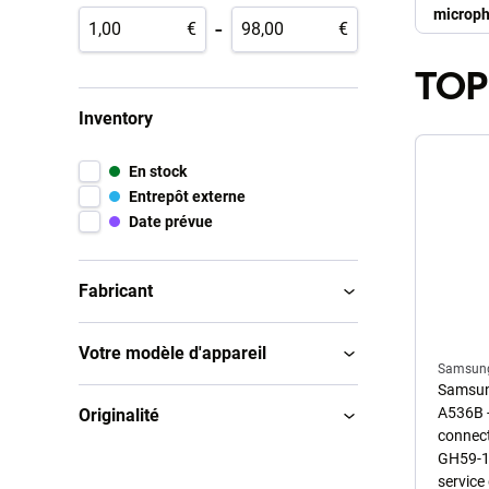
microph
-
€
€
flexible
TOP
Inventory
En stock
Entrepôt externe
Date prévue
Fabricant
Votre modèle d'appareil
Samsun
Samsun
A536B -
Originalité
connect
GH59-1
service 