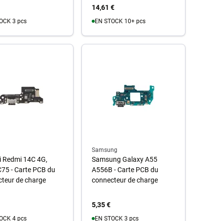
14,61 €
OCK 3 pcs
EN STOCK 10+ pcs
u panier
Au panier
Samsung
i Redmi 14C 4G,
Samsung Galaxy A55
75 - Carte PCB du
A556B - Carte PCB du
teur de charge
connecteur de charge
5,35 €
OCK 4 pcs
EN STOCK 3 pcs