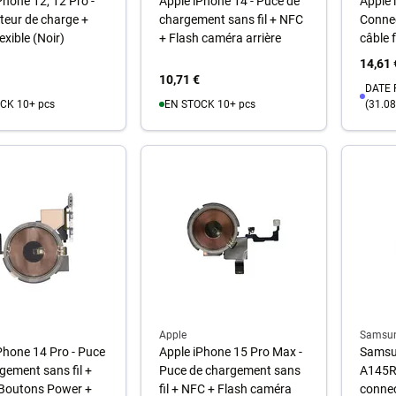
Phone 12, 12 Pro -
Apple iPhone 14 - Puce de
Apple 
eur de charge +
chargement sans fil + NFC
Connec
exible (Noir)
+ Flash caméra arrière
câble f
14,61 
10,71 €
DATE 
CK 10+ pcs
EN STOCK 10+ pcs
(31.08
u panier
Au panier
A
Apple
Samsu
Phone 14 Pro - Puce
Apple iPhone 15 Pro Max -
Samsu
gement sans fil +
Puce de chargement sans
A145R 
Boutons Power +
fil + NFC + Flash caméra
connec