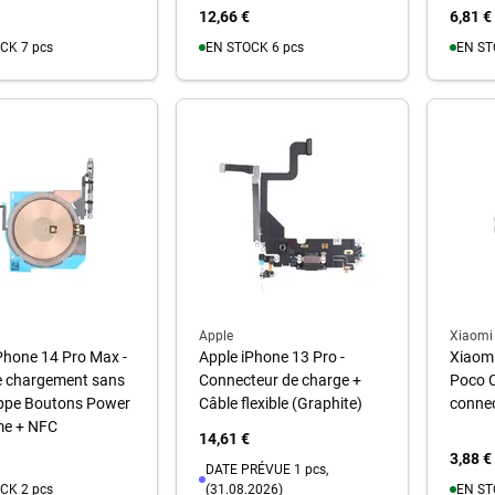
12,66 €
6,81 €
CK 7 pcs
EN STOCK 6 pcs
EN ST
u panier
Au panier
A
Apple
Xiaomi
Phone 14 Pro Max -
Apple iPhone 13 Pro -
Xiaom
e chargement sans
Connecteur de charge +
Poco C
appe Boutons Power
Câble flexible (Graphite)
connec
me + NFC
14,61 €
3,88 €
DATE PRÉVUE 1 pcs,
CK 2 pcs
(31.08.2026)
EN ST