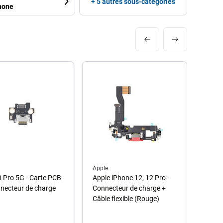
+ 5 autres sous-catégories
hone
Apple
Xiaom
 Pro 5G - Carte PCB
Apple iPhone 12, 12 Pro -
Xiaom
necteur de charge
Connecteur de charge +
conne
Câble flexible (Rouge)