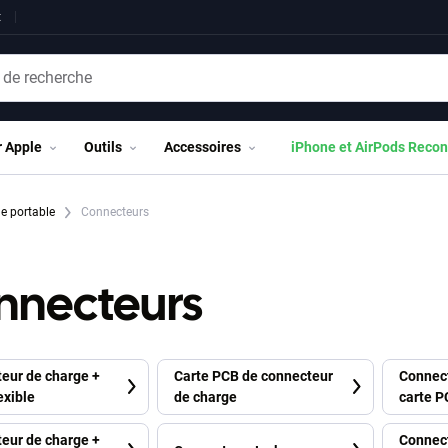
t
r Apple
Outils
Accessoires
iPhone et AirPods Recon
ne portable
Connecteurs
nnecteurs
eur de charge +
Carte PCB de connecteur
Connect
exible
de charge
carte P
microp
eur de charge +
Connect