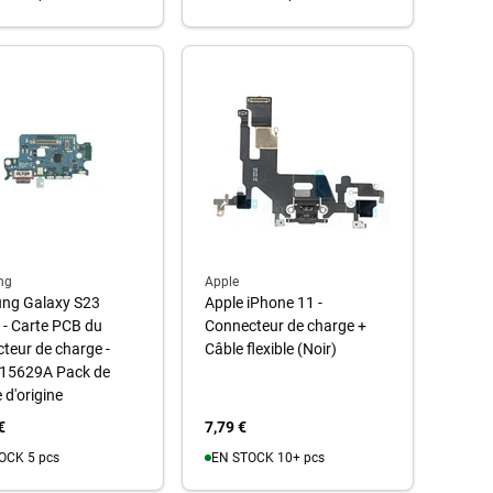
u panier
Au panier
ng
Apple
ng Galaxy S23
Apple iPhone 11 -
- Carte PCB du
Connecteur de charge +
teur de charge -
Câble flexible (Noir)
15629A Pack de
 d'origine
€
7,79 €
OCK 5 pcs
EN STOCK 10+ pcs