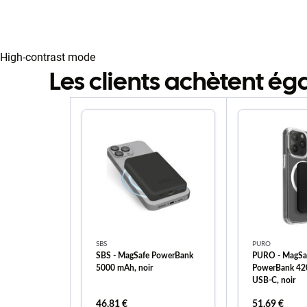
High-contrast mode
Les clients achètent é
SBS
PURO
SBS - MagSafe PowerBank
PURO - MagSa
5000 mAh, noir
PowerBank 42
USB-C, noir
46,81 €
51,69 €