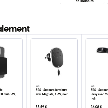
de souhaits
galement
SBS
SBS
fe
SBS - Support de voiture
SBS - Support
00 mAh 5W,
avec MagSafe, 15W, noir
Flexy avec M
noir
55,59 €
36,08 €