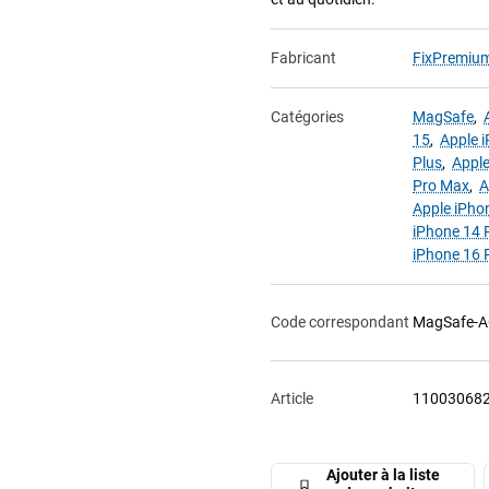
Fabricant
FixPremiu
Catégories
MagSafe
,
15
,
Apple 
Plus
,
Apple
Pro Max
,
A
Apple iPho
iPhone 14 
iPhone 16 
Code correspondant
MagSafe-A
Article
11003068
Ajouter à la liste