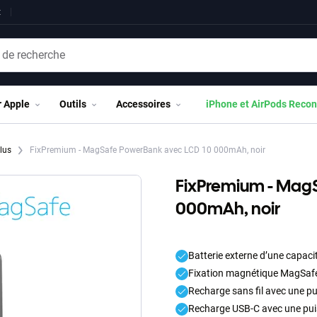
t
r Apple
Outils
Accessoires
iPhone et AirPods Recon
Plus
FixPremium - MagSafe PowerBank avec LCD 10 000mAh, noir
FixPremium - Mag
000mAh, noir
Batterie externe d’une capac
Fixation magnétique MagSaf
Recharge sans fil avec une pu
Recharge USB-C avec une puis