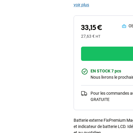
voir plus
33,15 €
Ob
27,63 €
HT
EN STOCK 7 pcs
Nous livrons le procha
Pour les commandes au-
GRATUITE
Batterie externe FixPremium Mag
et indicateur de batterie LCD. Id
et au quotidien.