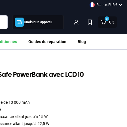
France, EUR €
0
0 €
Choisir un appareil
ditionnés
Guides de réparation
Blog
Safe PowerBank avec LCD 10
ité de 10 000 mAh
e
issance allant jusqu’à 15 W
sance allant jusqu’à 22,5 W