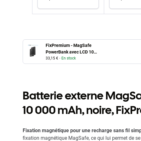
ajouter au panier
ajouter
FixPremium - MagSafe
PowerBank avec LCD 10
000mAh, noir
33,15 €
En stock
Batterie externe MagSa
10 000 mAh, noire, Fix
Fixation magnétique pour une recharge sans fil simp
fixation magnétique MagSafe, ce qui lui permet de se