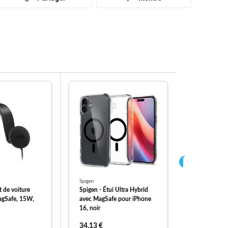
Spigen
SBS
 de voiture
Spigen - Étui Ultra Hybrid
SBS - Suppo
agSafe, 15W,
avec MagSafe pour iPhone
avec bras té
16, noir
MagSafe, 1
34,13 €
30,22 €