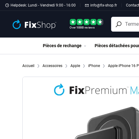
Passer au contenu principal
Helpdesk: Lundi - Vendredi 9:00 - 16:00
info@fix-shop.fr
Contac
Over
1000
reviews
Pièces de rechange
Pièces détachées pou
Accueil
Accessoires
Apple
iPhone
Apple iPhone 16 