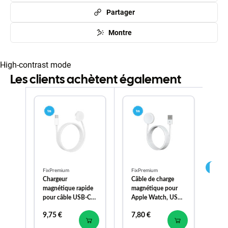
Partager
Montre
High-contrast mode
Les clients achètent également
FixPremium
FixPremium
Fix
Chargeur
Câble de charge
Fi
magnétique rapide
magnétique pour
Br
pour câble USB-C
Apple Watch, USB-
Lo
pour Apple Watch,
A, 1 m, plastique,
Wa
9,75 €
7,80 €
8,
1 m, aluminium,
bulk
et
bulk