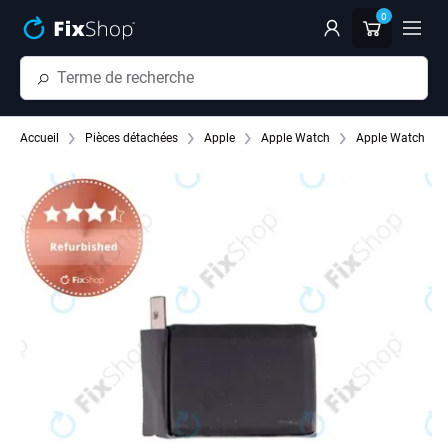
Passer au contenu principal
0
Accueil
Pièces détachées
Apple
Apple Watch
Apple Watch 1 