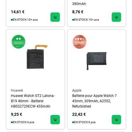
380mAh
14,61 €
8,76 €
EN STOCK 10+ pcs
EN STOCK 10+ pcs
Huawei
Apple
Huawei Watch GT2 Latona-
Batterie pour Apple Watch 7
B19 46mm - Batterie
45mm, 309mAh, A2552,
HB532729ECW 455mAh
Refurbished
9,25 €
22,42 €
EN STOCK 4 pcs
EN STOCK 6 pcs