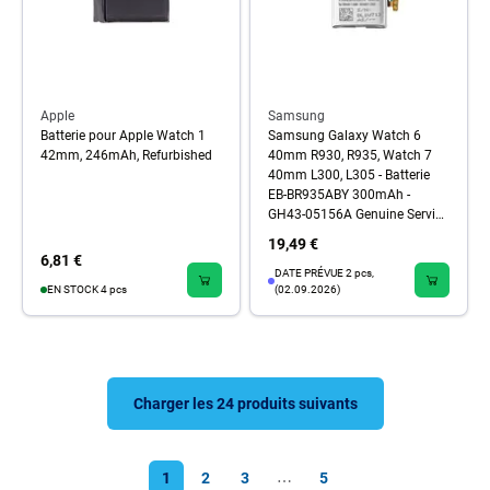
Apple
Samsung
Batterie pour Apple Watch 1
Samsung Galaxy Watch 6
42mm, 246mAh, Refurbished
40mm R930, R935, Watch 7
40mm L300, L305 - Batterie
EB-BR935ABY 300mAh -
GH43-05156A Genuine Service
Pack
19,49 €
6,81 €
DATE PRÉVUE 2 pcs,
EN STOCK 4 pcs
(02.09.2026)
Charger les 24 produits suivants
1
2
3
5
⋯