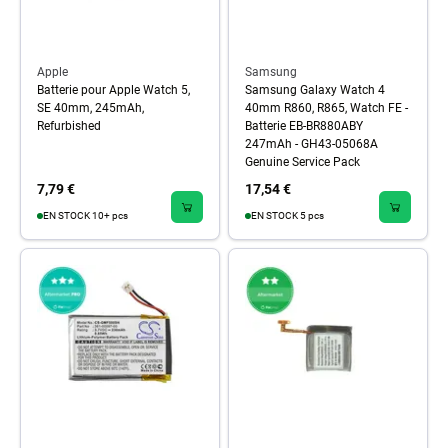
Apple
Samsung
Batterie pour Apple Watch 5,
Samsung Galaxy Watch 4
SE 40mm, 245mAh,
40mm R860, R865, Watch FE -
Refurbished
Batterie EB-BR880ABY
247mAh - GH43-05068A
Genuine Service Pack
7,79 €
17,54 €
EN STOCK 10+ pcs
EN STOCK 5 pcs