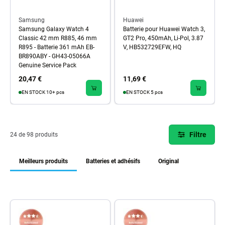
Samsung
Huawei
Samsung Galaxy Watch 4
Batterie pour Huawei Watch 3,
Classic 42 mm R885, 46 mm
GT2 Pro, 450mAh, Li-Pol, 3.87
R895 - Batterie 361 mAh EB-
V, HB532729EFW, HQ
BR890ABY - GH43-05066A
Genuine Service Pack
20,47 €
11,69 €
EN STOCK 10+ pcs
EN STOCK 5 pcs
Filtre
24 de 98 produits
Meilleurs produits
Batteries et adhésifs
Original