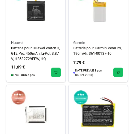
Huawei
Garmin
Batterie pour Huawei Watch 3,
Batterie pour Garmin Venu 2s,
GT2 Pro, 450mAh, Li-Pol, 3.87
190mAh, 361-00137-10
V, HB532729EFW, HQ
7,79 €
11,69 €
DATE PRÉVUE 3 pcs,
EN STOCK 5 pcs
(02.09.2026)