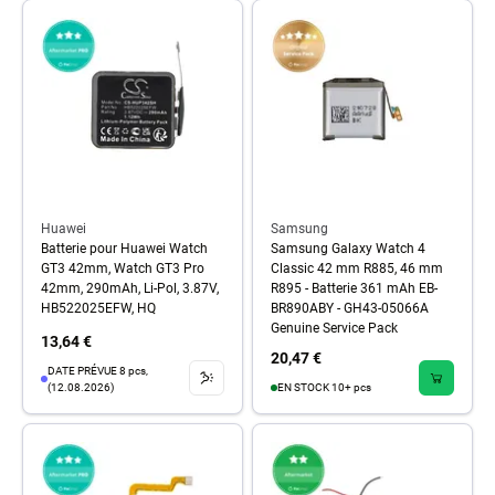
Huawei
Samsung
Batterie pour Huawei Watch
Samsung Galaxy Watch 4
GT3 42mm, Watch GT3 Pro
Classic 42 mm R885, 46 mm
42mm, 290mAh, Li-Pol, 3.87V,
R895 - Batterie 361 mAh EB-
HB522025EFW, HQ
BR890ABY - GH43-05066A
Genuine Service Pack
13,64 €
20,47 €
DATE PRÉVUE 8 pcs,
(12.08.2026)
EN STOCK 10+ pcs