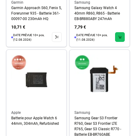
Garmin
Samsung
Garmin Approach S60, Fenix 5,
Samsung Galaxy Watch 4
Forerunner 935 - Batterie 361-
40mm R860, R865 - Batterie
00097-00 230mAh HQ
EB-BR880ABY 247mAh
10,71 €
7,79 €
DATE PRÉVUE 10+ pcs,
DATE PRÉVUE 10+ pcs,
(12.08.2026)
(11.08.2026)
Apple
Samsung
Batterie pour Apple Watch 6
Samsung Gear S3 Frontier
44mm, 304mAh, Refurbished
R760, Gear S3 Frontier LTE
R765, Gear S3 Classic R770 -
Batterie EB-BR760ABE