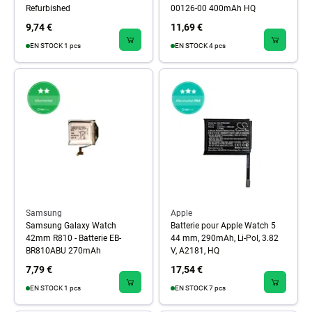
Refurbished
00126-00 400mAh HQ
9,74 €
11,69 €
EN STOCK 1 pcs
EN STOCK 4 pcs
Samsung
Apple
Samsung Galaxy Watch
Batterie pour Apple Watch 5
42mm R810 - Batterie EB-
44 mm, 290mAh, Li-Pol, 3.82
BR810ABU 270mAh
V, A2181, HQ
7,79 €
17,54 €
EN STOCK 1 pcs
EN STOCK 7 pcs