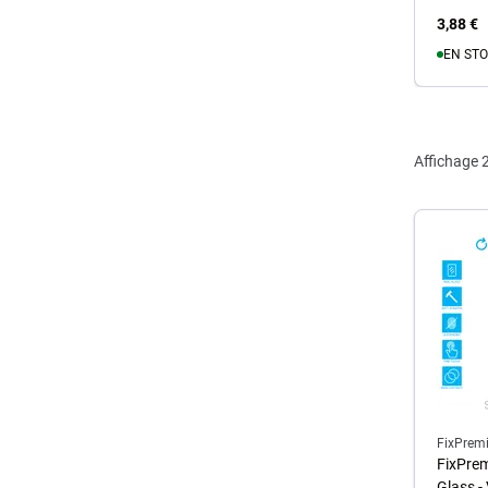
3,88 €
EN STO
A
Affichage
2
FixPrem
FixPre
Glass -