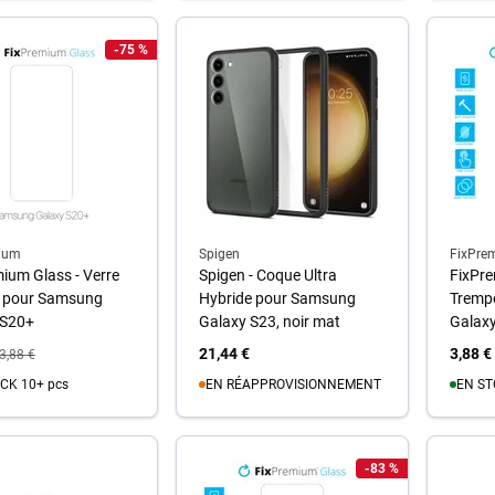
u panier
Au panier
-75 %
A
ium
Spigen
FixPre
ium Glass - Verre
Spigen - Coque Ultra
FixPre
 pour Samsung
Hybride pour Samsung
Tremp
 S20+
Galaxy S23, noir mat
Galax
21,44 €
3,88 €
3,88 €
CK 10+ pcs
EN RÉAPPROVISIONNEMENT
EN ST
u panier
Au panier
A
-83 %