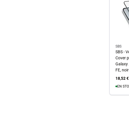
SBS
SBS - V
Cover 
Galaxy 
FE, noir
18,52 €
EN STO
A