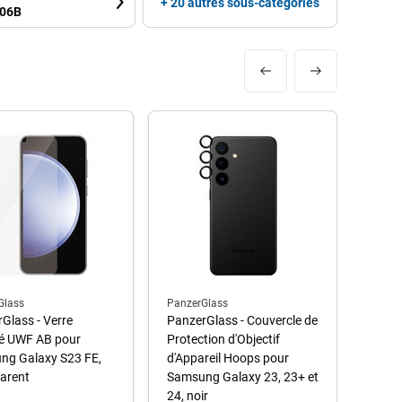
+ 20 autres sous-catégories
906B
Glass
PanzerGlass
Panze
Glass - Verre
PanzerGlass - Couvercle de
Panze
é UWF AB pour
Protection d'Objectif
Trem
ng Galaxy S23 FE,
d'Appareil Hoops pour
Sams
arent
Samsung Galaxy 23, 23+ et
noir
24, noir