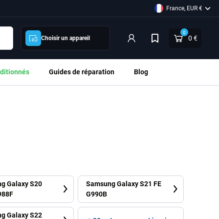
France, EUR €
0
0 €
Choisir un appareil
ditionnés
Guides de réparation
Blog
g Galaxy S20
Samsung Galaxy S21 FE
988F
G990B
g Galaxy S22