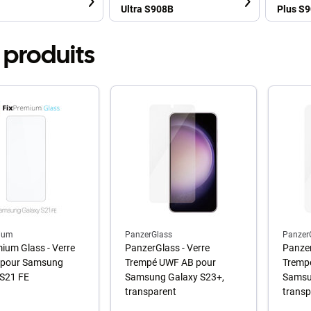
Ultra S908B
Plus S
 produits
ium
PanzerGlass
Panzer
ium Glass - Verre
PanzerGlass - Verre
Panzer
 pour Samsung
Trempé UWF AB pour
Tremp
 S21 FE
Samsung Galaxy S23+,
Samsu
transparent
transp