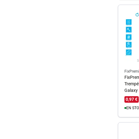
A
FixPrem
FixPrem
Trempé
Galaxy
0,97 €
EN STO
A