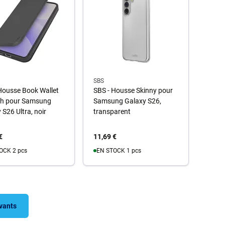
SBS
Housse Book Wallet
SBS - Housse Skinny pour
h pour Samsung
Samsung Galaxy S26,
 S26 Ultra, noir
transparent
€
11,69 €
OCK 2 pcs
EN STOCK 1 pcs
u panier
Au panier
ivants