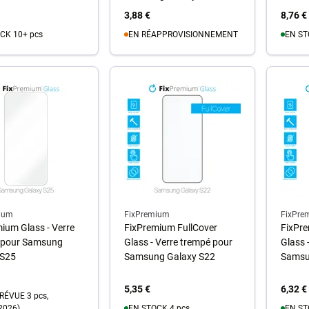
3,88 €
8,76 €
CK 10+ pcs
EN RÉAPPROVISIONNEMENT
EN ST
u panier
Au panier
A
ium
FixPremium
FixPre
ium Glass - Verre
FixPremium FullCover
FixPre
 pour Samsung
Glass - Verre trempé pour
Glass 
 S25
Samsung Galaxy S22
Samsu
5,35 €
6,32 €
RÉVUE 3 pcs,
2026)
EN STOCK 4 pcs
EN ST