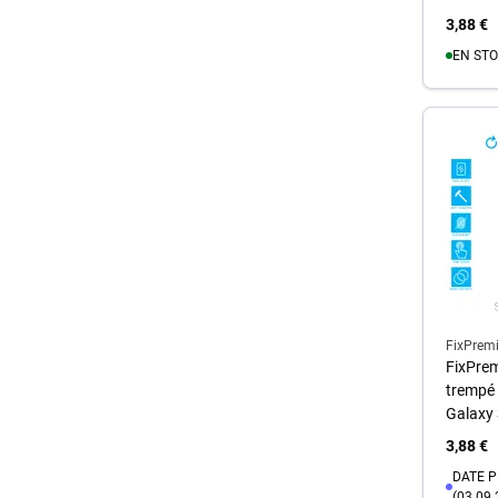
3,88 €
EN STO
A
FixPrem
FixPrem
trempé
Galaxy
3,88 €
DATE P
(03.09.