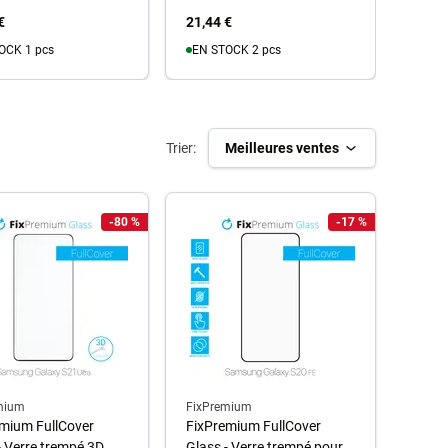
€
21,44 €
33,15
OCK 1 pcs
EN STOCK 2 pcs
u panier
Au panier
Trier:
Meilleures ventes
-80 %
-17 %
mium
FixPremium
mium FullCover
FixPremium FullCover
- Verre trempé 3D
Glass - Verre trempé pour