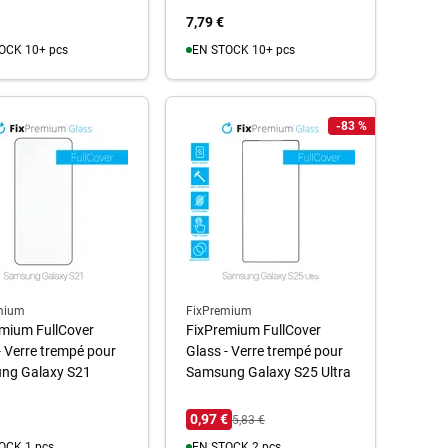
7,79 €
OCK 10+ pcs
EN STOCK 10+ pcs
u panier
Au panier
-83 %
mium
FixPremium
mium FullCover
FixPremium FullCover
- Verre trempé pour
Glass - Verre trempé pour
ng Galaxy S21
Samsung Galaxy S25 Ultra
0,97 €
5,83 €
OCK 1 pcs
EN STOCK 2 pcs