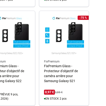
u panier
Au panier
-75 %
mium
FixPremium
mium Glass -
FixPremium Glass -
teur d'objectif de
Protecteur d'objectif de
 arrière pour
caméra arrière pour
ng Galaxy S22
Samsung Galaxy S21
0,97 €
3,88 €
PRÉVUE 9 pcs,
.2026)
EN STOCK 2 pcs