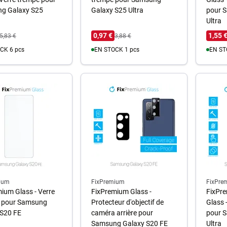
g Galaxy S25
Galaxy S25 Ultra
pour 
Ultra
0,97 €
1,55 
5,83 €
3,88 €
CK 6 pcs
EN STOCK 1 pcs
EN ST
u panier
Au panier
A
ium
FixPremium
FixPre
ium Glass - Verre
FixPremium Glass -
FixPre
 pour Samsung
Protecteur d'objectif de
Glass 
 S20 FE
caméra arrière pour
pour 
Samsung Galaxy S20 FE
Ultra