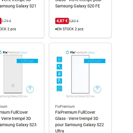
Samsung Galaxy S21
Samsung Galaxy S20 FE
€
4,87 €
7,79 €
5,83 €
OCK 2 pcs
EN STOCK 2 pcs
u panier
Au panier
mium
FixPremium
mium FullCover
FixPremium FullCover
- Verre trempé 3D
Glass - Verre trempé 3D
Samsung Galaxy S23
pour Samsung Galaxy S22
Ultra