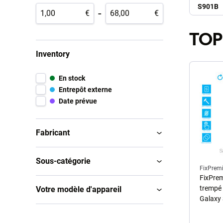
S901B
-
€
€
TOP
Inventory
En stock
Entrepôt externe
Date prévue
Fabricant
Sous-catégorie
FixPrem
FixPrem
trempé
Votre modèle d'appareil
Galaxy