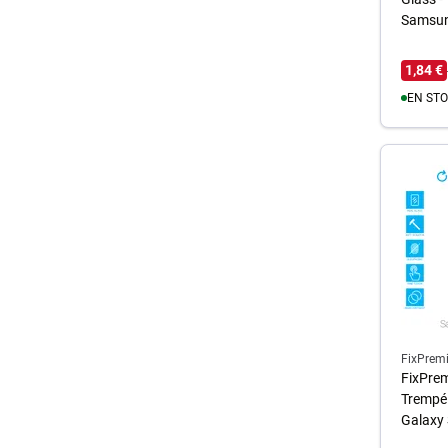
Samsun
1,84 €
EN STO
A
FixPrem
FixPrem
Trempé
Galaxy