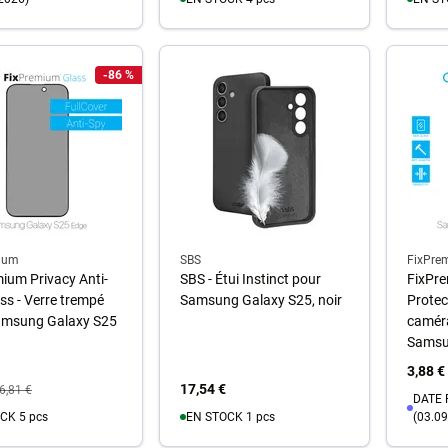
Au panier
A
-86 %
u panier
ium
SBS
FixPre
ium Privacy Anti-
SBS - Étui Instinct pour
FixPre
ss - Verre trempé
Samsung Galaxy S25, noir
Protec
amsung Galaxy S25
caméra
Samsu
3,88 €
17,54 €
6,81 €
DATE 
CK 5 pcs
EN STOCK 1 pcs
(03.09