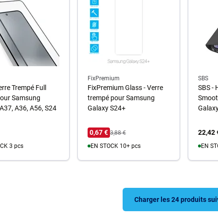
FixPremium
SBS
erre Trempé Full
FixPremium Glass - Verre
SBS - 
pour Samsung
trempé pour Samsung
Smoot
A37, A36, A56, S24
Galaxy S24+
Galaxy
0,67 €
22,42 
3,88 €
CK 3 pcs
EN STOCK 10+ pcs
EN ST
u panier
Au panier
A
Charger les 24 produits su