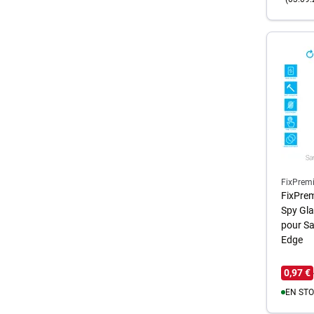
A
FixPrem
FixPrem
Spy Gla
pour S
Edge
0,97 €
EN STO