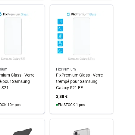
Au panier
u panier
mium
FixPremium
mium Glass - Verre
FixPremium Glass - Verre
é pour Samsung
trempé pour Samsung
y S21
Galaxy S21 FE
3,88 €
OCK 10+ pcs
EN STOCK 1 pcs
u panier
Au panier