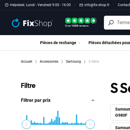
Passer au contenu principal
Helpdesk: Lundi - Vendredi 9:00 - 16:00
info@fix-shop.fr
Contac
Over
1000
reviews
Pièces de rechange
Pièces détachées pou
Accueil
Accessoires
Samsung
S Série
S S
Filtre
Filtrer par prix
Samsun
G980F
Samsun