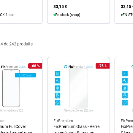
33,15 €
33,15 
CK 1 pcs
En stock (shop)
EN ST
u panier
Au panier
A
4 de 242 produits
-68 %
-75 %
ium
FixPremium
FixPre
mium FullCover
FixPremium Glass - Verre
FixPre
 Verre trempé pour
trempé pour Samsung
Glass 