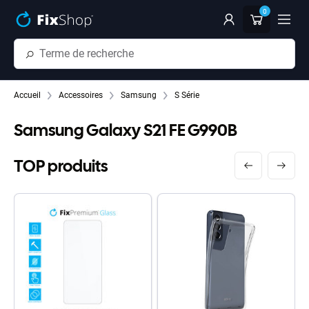
Passer au contenu principal
0
Accueil
Accessoires
Samsung
S Série
Samsung Galaxy S21 FE G990B
TOP produits