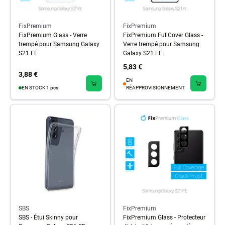
FixPremium
FixPremium
FixPremium Glass - Verre
FixPremium FullCover Glass -
trempé pour Samsung Galaxy
Verre trempé pour Samsung
S21 FE
Galaxy S21 FE
5,83 €
3,88 €
EN
EN STOCK 1 pcs
RÉAPPROVISIONNEMENT
SBS
FixPremium
SBS - Étui Skinny pour
FixPremium Glass - Protecteur