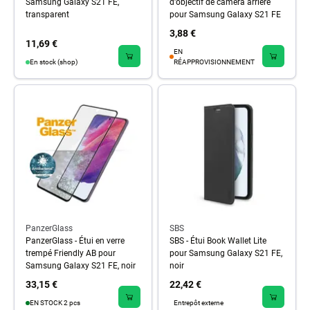
Samsung Galaxy S21 FE,
d'objectif de caméra arrière
transparent
pour Samsung Galaxy S21 FE
3,88 €
11,69 €
EN
En stock (shop)
RÉAPPROVISIONNEMENT
PanzerGlass
SBS
PanzerGlass - Étui en verre
SBS - Étui Book Wallet Lite
trempé Friendly AB pour
pour Samsung Galaxy S21 FE,
Samsung Galaxy S21 FE, noir
noir
33,15 €
22,42 €
EN STOCK 2 pcs
Entrepôt externe