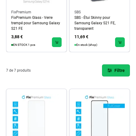
FixPremium
SBS
FixPremium Glass - Verre
SBS - Étui Skinny pour
trempé pour Samsung Galaxy
Samsung Galaxy S21 FE,
S21 FE
transparent
3,88 €
11,69 €
EN STOCK 1 pcs
En stock (shop)
Filtre
7 de 7 produits