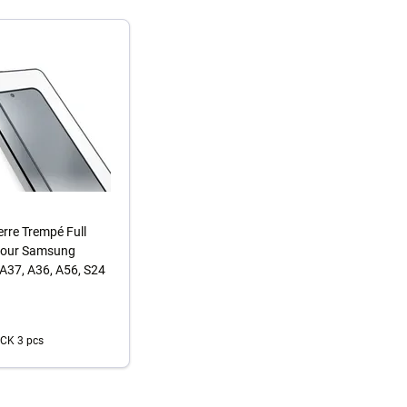
erre Trempé Full
pour Samsung
A37, A36, A56, S24
CK 3 pcs
u panier