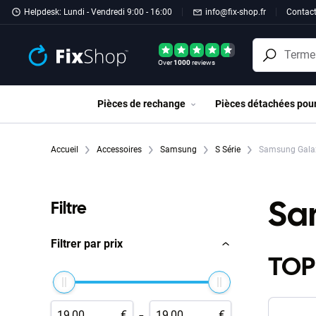
Passer au contenu principal
Helpdesk: Lundi - Vendredi 9:00 - 16:00
info@fix-shop.fr
Contac
Over
1000
reviews
Pièces de rechange
Pièces détachées pou
Accueil
Accessoires
Samsung
S Série
Samsung Galax
Sa
Filtre
Filtrer par prix
TOP
-
€
€