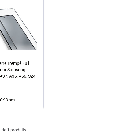
erre Trempé Full
pour Samsung
A37, A36, A56, S24
CK 3 pcs
u panier
 de 1 produits