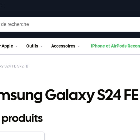
t
r Apple
Outils
Accessoires
iPhone et AirPods Recon
y S24 FE S721B
msung Galaxy S24 FE
 produits