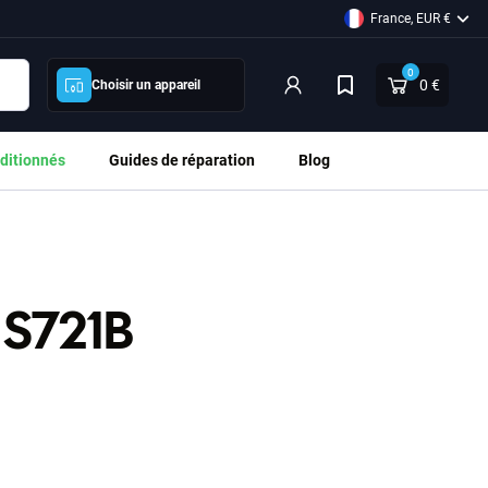
France, EUR €
0
0 €
Choisir un appareil
ditionnés
Guides de réparation
Blog
 S721B