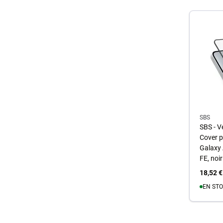
SBS
SBS - V
Cover 
Galaxy 
FE, noir
18,52 €
EN STO
A