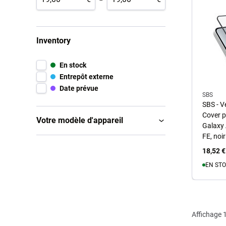
Inventory
En stock
Entrepôt externe
Date prévue
SBS
SBS - V
Cover 
Votre modèle d'appareil
Galaxy 
FE, noir
18,52 €
EN STO
A
Affichage
1