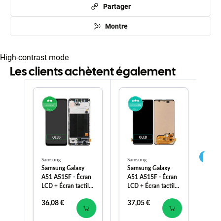
Partager
Montre
High-contrast mode
Les clients achètent également
Samsung
Samsung
Sa
Samsung Galaxy
Samsung Galaxy
Sa
A51 A515F - Écran
A51 A515F - Écran
A5
LCD + Écran tactile
LCD + Écran tactile
Ba
+ Cadre OLED
OLED
EB
36,08 €
37,05 €
29
Aftermarket
GH
(Panneau de petite
Ge