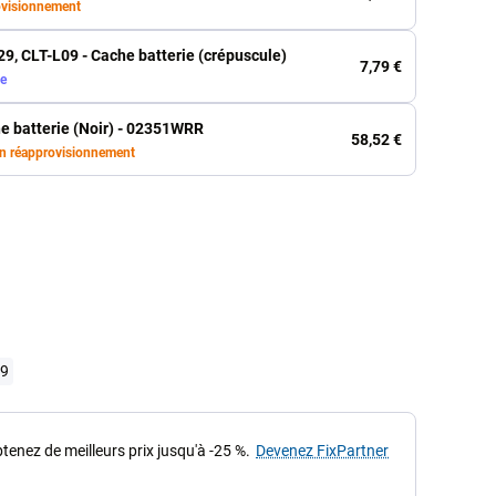
ovisionnement
9, CLT-L09 - Cache batterie (crépuscule)
7,79 €
ue
e batterie (Noir) - 02351WRR
58,52 €
n réapprovisionnement
09
tenez de meilleurs prix jusqu'à -25 %.
Devenez FixPartner