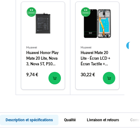
Huawei
Huawei
Hu
Huawei Honor Play
Huawei Mate 20
Hu
Mate 20 Lite, Nova
Lite - Écran LCD +
Lit
3, Nova 5T, P10
Écran Tactile +
Écr
Plus, View 10 -
Cadre (Bleu Saphir)
9,74 €
30,22 €
16
Batterie 3750mAh -
HB386589ECW
Description et spécifications
Qualité
Livraison et retours
Comme