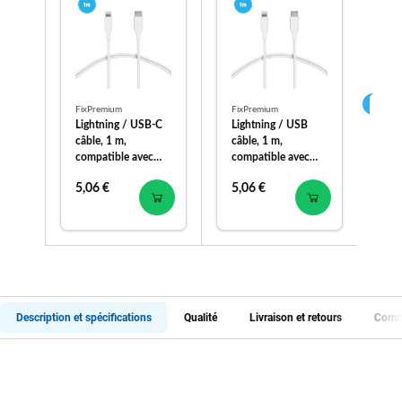
FixPremium
FixPremium
Fix
Lightning / USB-C
Lightning / USB
Li
câble, 1 m,
câble, 1 m,
câb
compatible avec
compatible avec
co
Apple
Apple
Ap
5,06 €
5,06 €
7,
Description et spécifications
Qualité
Livraison et retours
Comme