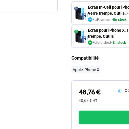
Écran In-Cell pour iPh
Verre trempé, Outils,
FixPremium
En stock
Écran pour iPhone X, T
trempé, Outils
Refurbished
En stock
Compatibilité
Apple iPhone X
48,76 €
Ob
40,63 €
HT