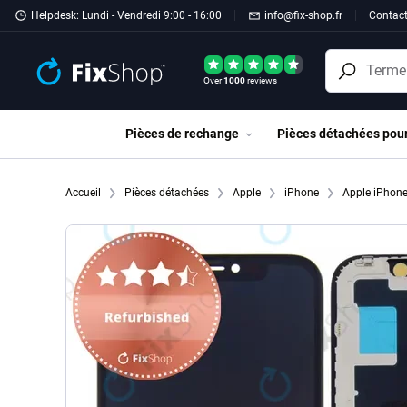
Passer au contenu principal
Helpdesk: Lundi - Vendredi 9:00 - 16:00
info@fix-shop.fr
Contac
Over
1000
reviews
Pièces de rechange
Pièces détachées pou
Accueil
Pièces détachées
Apple
iPhone
Apple iPhon