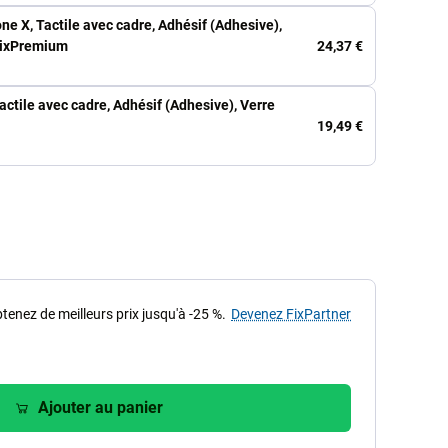
one X, Tactile avec cadre, Adhésif (Adhesive),
24,37 €
 FixPremium
actile avec cadre, Adhésif (Adhesive), Verre
19,49 €
tenez de meilleurs prix jusqu'à -25 %.
Devenez FixPartner
Ajouter au panier