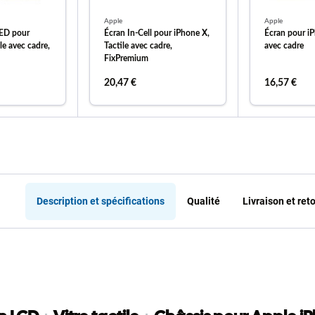
Apple
Apple
ED pour
Écran In-Cell pour iPhone X,
Écran pour iP
le avec cadre,
Tactile avec cadre,
avec cadre
FixPremium
20,47 €
16,57 €
 au panier
ajouter au panier
ajout
Description et spécifications
Qualité
Livraison et ret