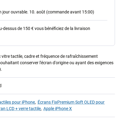
in jour ouvrable. 10. août (commande avant 15:00)
dessus de 150 € vous bénéficiez de la livraison
vitre tactile, cadre et fréquence de rafraîchissement
souhaitant conserver l'écran d'origine ou ayant des exigences
).
d
actiles pour iPhone
,
Écrans FixPremium Soft OLED pour
ran LCD + verre tactile
,
Apple iPhone X
1