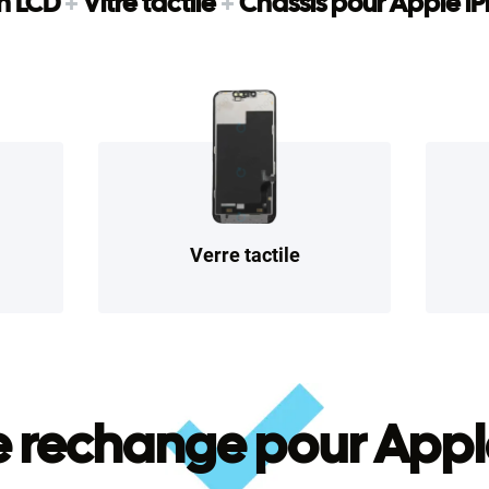
n LCD
+
Vitre tactile
+
Châssis pour Apple i
Verre tactile
e rechange pour Appl