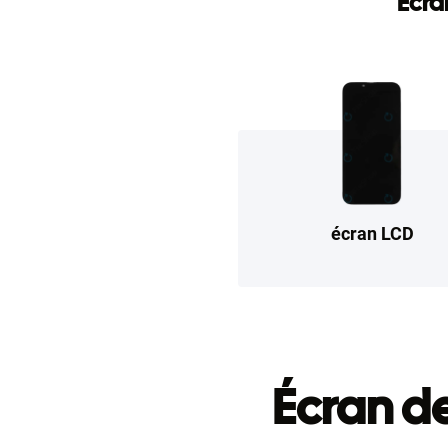
Ecra
écran LCD
Écran d