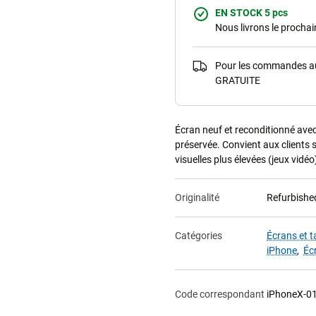
EN STOCK 5 pcs
Nous livrons le procha
Pour les commandes au-
GRATUITE
Écran neuf et reconditionné avec 
préservée. Convient aux clients 
visuelles plus élevées (jeux vidéo
Originalité
Refurbishe
Catégories
Écrans et t
iPhone
,
Éc
Code correspondant
iPhoneX-0