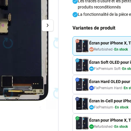
Les traces d'usure et les pet
produits reconditionnés
La fonctionnalité de la pièce
Variantes de produit
Écran pour iPhone X, T
Refurbished
En stock
Écran Soft OLED pour 
FixPremium Soft
En st
Écran Hard OLED pour 
FixPremium Hard
En s
Écran In-Cell pour iPh
FixPremium
En stock
Écran pour iPhone X, T
Refurbished
En stock