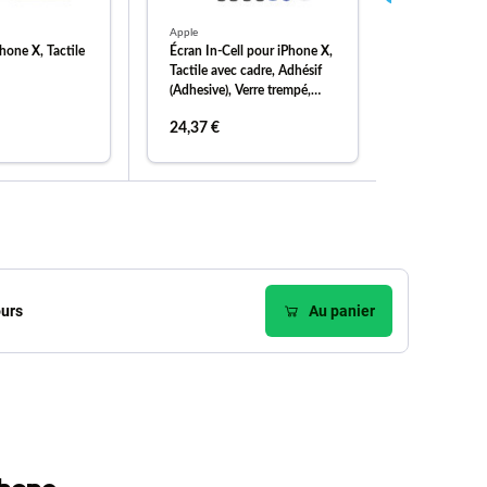
Apple
Apple
hone X, Tactile
Écran In-Cell pour iPhone X,
Écran pour 
Tactile avec cadre, Adhésif
avec cadre,
(Adhesive), Verre trempé,
(Adhesive), 
Outils, FixPremium
Outils
24,37 €
19,49 €
er au panier
ajouter au panier
ajou
ours
Au panier