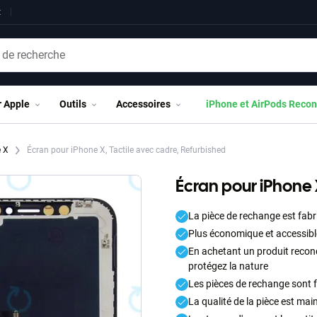
t
r Apple
Outils
Accessoires
iPhone et AirPods Recon
e X
Écran pour iPhone X, Tactile avec cadre, Refurbished
Écran pour iPhone 
La pièce de rechange est fabr
Plus économique et accessibl
En achetant un produit recond
protégez la nature
Les pièces de rechange sont f
La qualité de la pièce est mai