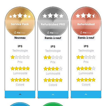
Nouveau
Remis à neuf
Remis à neuf
IPS
IPS
IPS
Technologie
Technologie
Technologie
Prix
Prix
Prix
Luminosité
Luminosité
Luminosité
Coloré
Coloré
Coloré
Dropdown
Dropdown
Dropdown
button
button
button