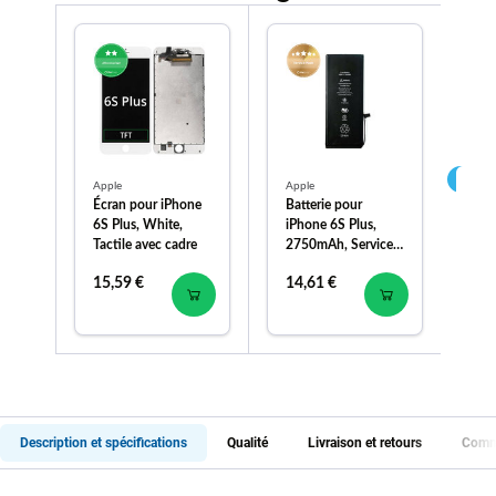
Apple
Apple
PU
Écran pour iPhone
Batterie pour
PU
6S Plus, White,
iPhone 6S Plus,
Ca
Tactile avec cadre
2750mAh, Service
Li
Pack
Sof
15,59 €
14,61 €
24
Description et spécifications
Qualité
Livraison et retours
Comme