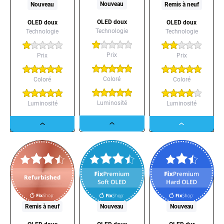
Nouveau
Nouveau
Remis à neuf
OLED doux
OLED doux
OLED doux
Technologie
Technologie
Technologie
Prix
Prix
Prix
Coloré
Coloré
Coloré
Luminosité
Luminosité
Luminosité
Dropdown
Dropdown
Dropdown
button
button
button
Remis à neuf
Nouveau
Nouveau