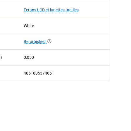
Écrans LCD et lunettes tactiles
White
Refurbished
g)
0,050
4051805374861