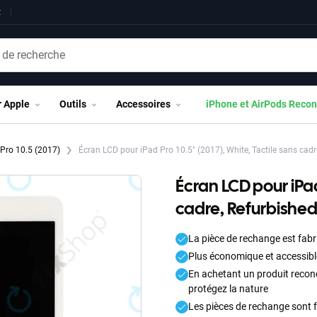
t
r Apple
Outils
Accessoires
iPhone et AirPods Recon
 Pro 10.5 (2017)
Écran LCD pour iPad Pro 10.5" (2017), White, Tactile sans cadr
Écran LCD pour iPad
cadre, Refurbishe
La pièce de rechange est fabr
Plus économique et accessibl
En achetant un produit recond
protégez la nature
Les pièces de rechange sont f