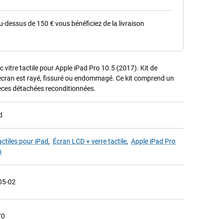
dessus de 150 € vous bénéficiez de la livraison
itre tactile pour Apple iPad Pro 10.5 (2017). Kit de
 écran est rayé, fissuré ou endommagé. Ce kit comprend un
Pièces détachées reconditionnées.
d
actiles pour iPad
,
Écran LCD + verre tactile
,
Apple iPad Pro
)
05-02
70