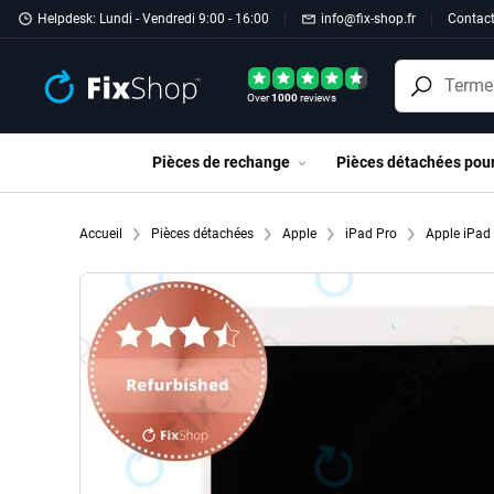
Passer au contenu principal
Helpdesk: Lundi - Vendredi 9:00 - 16:00
info@fix-shop.fr
Contac
Over
1000
reviews
Pièces de rechange
Pièces détachées pou
Accueil
Pièces détachées
Apple
iPad Pro
Apple iPad