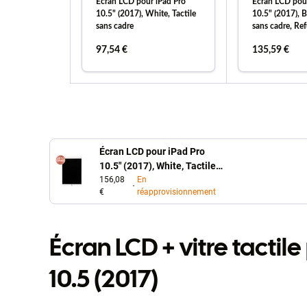
Écran LCD pour iPad Pro
Écran LCD pour
10.5" (2017), White, Tactile
10.5" (2017), B
sans cadre
sans cadre, Re
97,54 €
135,59 €
ajouter au panier
ajouter
Écran LCD pour iPad Pro
10.5" (2017), White, Tactile
sans cadre, Refurbished
156,08
En
€
réapprovisionnement
Écran LCD + vitre tactil
10.5 (2017)