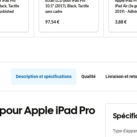
 iPad Pro
Écran LCD pour iPad Pro
Apple iPad Pr
lack, Tactile
10.5" (2017), Black, Tactile
iPad Air (3e 
furbished
sans cadre
2019) - Adhés
tactile
97,54 €
3,88 €
 au panier
ajouter au panier
ajout
Description et spécifications
Qualité
Livraison et ret
e pour Apple iPad Pro
Spécifi
Type d'appar