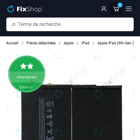
Passer au contenu principal
0
Accueil
Pièces détachées
Apple
iPad
Apple iPad (9th Gen 202