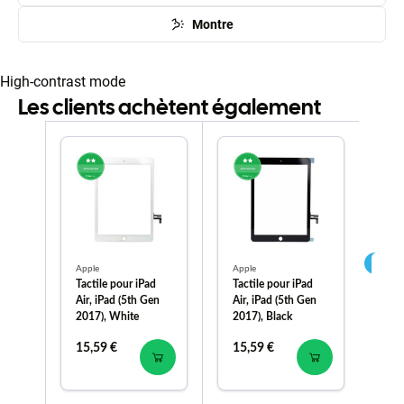
Montre
High-contrast mode
Les clients achètent également
Apple
Apple
App
Tactile pour iPad
Tactile pour iPad
App
Air, iPad (5th Gen
Air, iPad (5th Gen
(5
2017), White
2017), Black
iP
- B
15,59 €
15,59 €
24
67
88