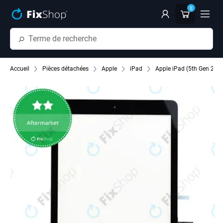
Passer au contenu principal
0
Accueil
Pièces détachées
Apple
iPad
Apple iPad (5th Gen 201