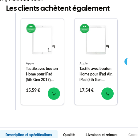
Les clients achètent également
Apple
Apple
App
Tactile avec bouton
Tactile avec bouton
Tac
Home pour iPad
Home pour iPad Air,
Air
(5th Gen 2017),
iPad (5th Gen
20
Silver
2017), White
15,59 €
17,54 €
15
Description et spécifications
Qualité
Livraison et retours
Comme