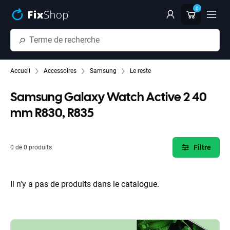
Passer au contenu principal
0
Accueil
Accessoires
Samsung
Le reste
Samsung Galaxy Watch Active 2 40
mm R830, R835
Filtre
0 de 0 produits
Il n'y a pas de produits dans le catalogue.