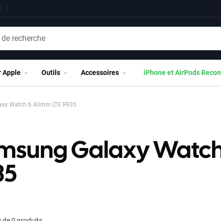
t
r Apple
Outils
Accessoires
iPhone et AirPods Recon
xy Watch 6 40mm LTE R935
msung Galaxy Watch
35
 de 0 produits