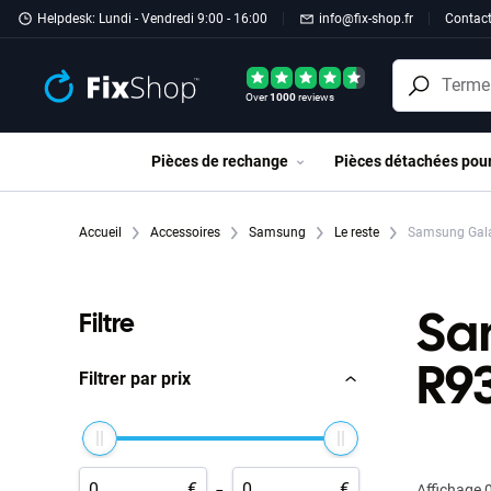
Passer au contenu principal
Helpdesk: Lundi - Vendredi 9:00 - 16:00
info@fix-shop.fr
Contac
Over
1000
reviews
Pièces de rechange
Pièces détachées pou
Accueil
Accessoires
Samsung
Le reste
Samsung Gala
Sa
Filtre
R9
Filtrer par prix
-
€
€
Affichage
0