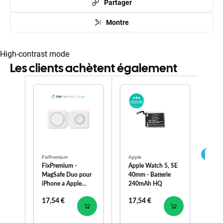
Partager
Montre
High-contrast mode
Les clients achètent également
FixPremium
Apple
App
FixPremium -
Apple Watch 5, SE
Ap
MagSafe Duo pour
40mm - Batterie
40
iPhone a Apple
240mAh HQ
22
Watch, blanc
17,54 €
17,54 €
11