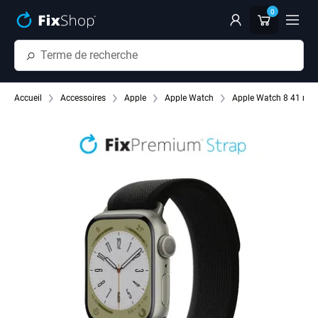
Passer au contenu principal
0
Accueil
Accessoires
Apple
Apple Watch
Apple Watch 8 41 mm