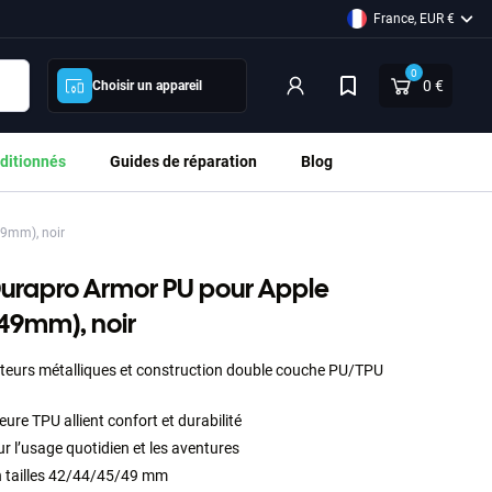
France, EUR €
0
0 €
Choisir un appareil
ditionnés
Guides de réparation
Blog
49mm), noir
Durapro Armor PU pour Apple
 49mm), noir
teurs métalliques et construction double couche PU/TPU
eure TPU allient confort et durabilité
r l’usage quotidien et les aventures
 tailles 42/44/45/49 mm