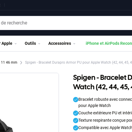
t
r Apple
Outils
Accessoires
iPhone et AirPods Recon
h 11 46 mm
Spigen - Bracelet Durapro Armor PU pour Apple Watch (42, 44, 45, 
Spigen - Bracelet 
Watch (42, 44, 45,
Bracelet robuste avec connec
pour Apple Watch
Couche extérieure PU et intéri
Texture respirante conçue pou
Compatible avec Apple Watch