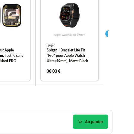
Spigen
Spigen
ur Apple
Spigen - Bracelet Lite Fit
Spigen - Brac
, Tactile sans
"Pro" pour Apple Watch
"Pro" pour 
bished PRO
Ultra (49mm), Matte Black
45mm), Mat
38,03 €
38,03 €
er au panier
ajouter au panier
ajou
Au panier