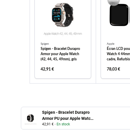
Spigen
Apple
Spigen - Bracelet Durapro
Écran LCD pou
Armor pour Apple Watch
Watch 4 44mm,
(42, 44, 45, 49mm), gris
cadre, Refurb
42,91 €
78,03 €
ajouter au panier
ajouter
Spigen - Bracelet Durapro
Armor PU pour Apple Watch
(42, 44, 45, 49mm), noir
42,91 €
En stock