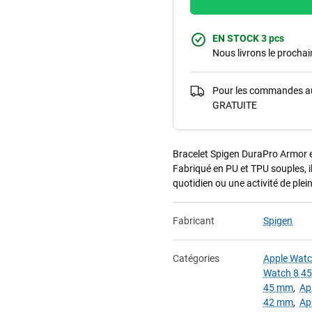
EN STOCK 3 pcs
Nous livrons le procha
Pour les commandes au-
GRATUITE
Bracelet Spigen DuraPro Armor 
Fabriqué en PU et TPU souples, il 
quotidien ou une activité de plein
Fabricant
Spigen
Catégories
Apple Wat
Watch 8 4
45 mm
,
Ap
42 mm
,
Ap