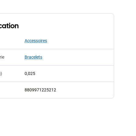
cation
Accessoires
rie
Bracelets
g)
0,025
8809971225212