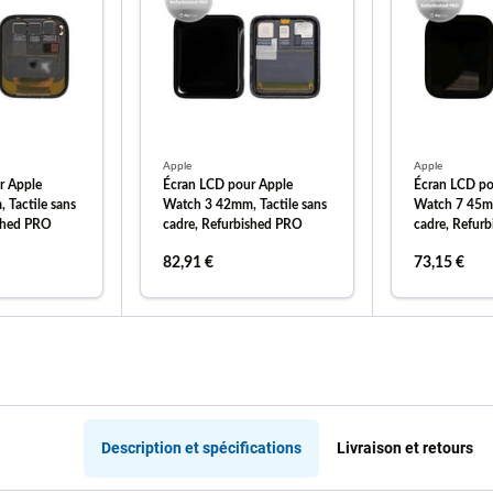
Apple
Apple
r Apple
Écran LCD pour Apple
Écran LCD po
 Tactile sans
Watch 3 42mm, Tactile sans
Watch 7 45mm
ished PRO
cadre, Refurbished PRO
cadre, Refur
82,91 €
73,15 €
 au panier
ajouter au panier
ajout
Description et spécifications
Livraison et retours