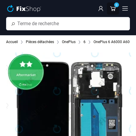
Passer au contenu principal
0
Accueil
Pièces détachées
OnePlus
6
OnePlus 6 A6000 A6003