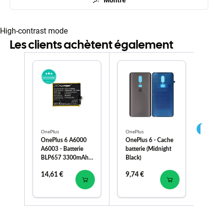
High-contrast mode
Les clients achètent également
OnePlus
OnePlus
One
OnePlus 6 A6000
OnePlus 6 - Cache
On
A6003 - Batterie
batterie (Midnight
Ca
BLP657 3300mAh
Black)
(Mi
HQ
14,61 €
9,74 €
9,