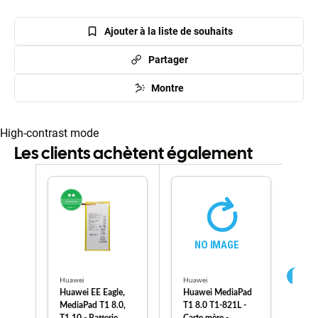
Ajouter à la liste de souhaits
Partager
Montre
High-contrast mode
Les clients achètent également
Huawei
Huawei
Hu
Huawei EE Eagle,
Huawei MediaPad
Hu
MediaPad T1 8.0,
T1 8.0 T1-821L -
T3 