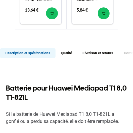
T1 10 - Batterie
Carte mère -
Co
HB3080G1EBC
03031HBG
ch
13,64 €
5,84 €
1,
4800mAh
Genuine Service
Pack
Description et spécifications
Qualité
Livraison et retours
Comme
Batterie pour Huawei Mediapad T1 8,0
T1-821L
Si la batterie de Huawei Mediapad T1 8,0 T1-821L a
gonflé ou a perdu sa capacité, elle doit être remplacée.