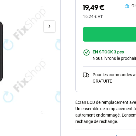
19,49 €
Ob
16,24 €
HT
EN STOCK 3 pcs
Nous livrons le procha
Pour les commandes au-
GRATUITE
Écran LCD de remplacement avec 
Un ensemble de remplacement à ut
autrement endommagé. L'ensembl
rechange de rechange.