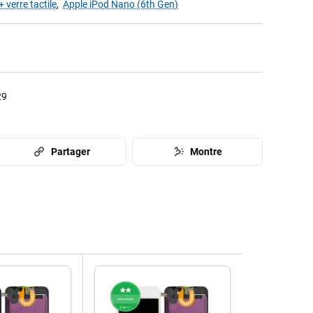
 verre tactile
,
Apple iPod Nano (6th Gen)
29
Partager
Montre