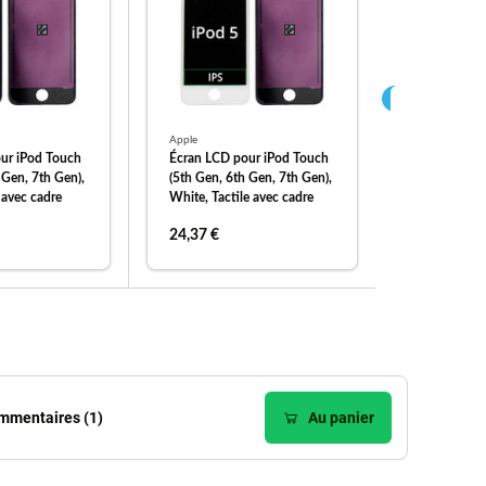
Apple
Apple
ur iPod Touch
Écran LCD pour iPod Touch
Écran LCD p
 Gen, 7th Gen),
(5th Gen, 6th Gen, 7th Gen),
Nano (7th G
e avec cadre
White, Tactile avec cadre
24,37 €
7,79 €
er au panier
ajouter au panier
ajou
mmentaires (1)
Au panier