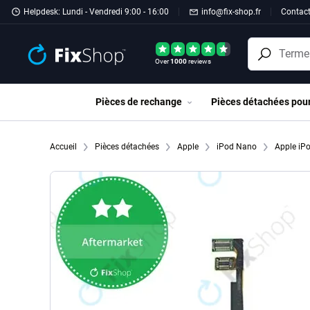
Passer au contenu principal
Helpdesk: Lundi - Vendredi 9:00 - 16:00
info@fix-shop.fr
Contac
Over
1000
reviews
Pièces de rechange
Pièces détachées pou
Accueil
Pièces détachées
Apple
iPod Nano
Apple iP