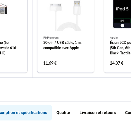
FixPremium
Apple
no (6e
30-pin / USB câble, 1 m,
Écran LCD po
atterie 616-
compatible avec Apple
(5th Gen, 6th
 HQ
Black, Tactil
11,69 €
24,37 €
 au panier
ajouter au panier
ajout
cription et spécifications
Qualité
Livraison et retours
Co