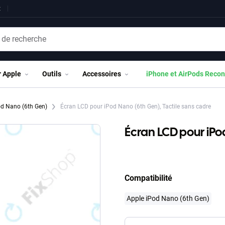
t
r Apple
Outils
Accessoires
iPhone et AirPods Recon
od Nano (6th Gen)
Écran LCD pour iPod Nano (6th Gen), Tactile sans cadre
Écran LCD pour iPo
Compatibilité
Apple iPod Nano (6th Gen)