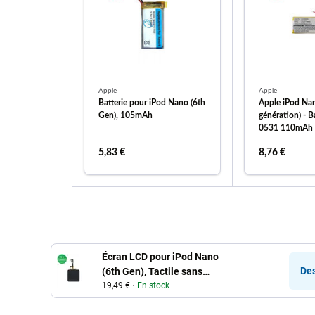
Apple
Apple
Batterie pour iPod Nano (6th
Apple iPod Na
Gen), 105mAh
génération) - B
0531 110mAh
5,83 €
8,76 €
ajouter au panier
ajouter
Écran LCD pour iPod Nano
Des
(6th Gen), Tactile sans
cadre
19,49 €
En stock