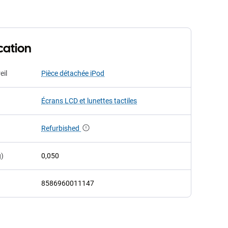
cation
eil
Pièce détachée iPod
Écrans LCD et lunettes tactiles
Refurbished
g)
0,050
8586960011147