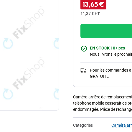
13,65 €
11,37 €
HT
EN STOCK 10+ pcs
Nous livrons le procha
Pour les commandes au-
GRATUITE
Caméra arrière de remplacement 
téléphone mobile cesserait de pr
endommagée. Pièce de rechange
Catégories
Caméra arr