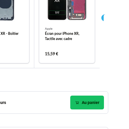
Apple
Apple
XR - Boîtier
Écran pour iPhone XR,
Batterie po
Tactile avec cadre
2942mAh, A
(Adhesive), 
FixPremium
15,59 €
13,64 €
er au panier
ajouter au panier
ajou
ours
Au panier