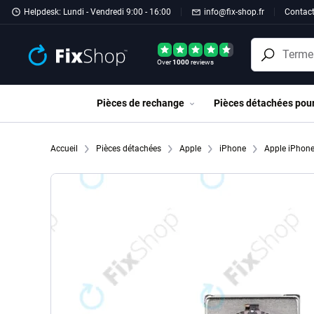
Passer au contenu principal
Helpdesk: Lundi - Vendredi 9:00 - 16:00
info@fix-shop.fr
Contac
Over
1000
reviews
Pièces de rechange
Pièces détachées pou
Accueil
Pièces détachées
Apple
iPhone
Apple iPhon