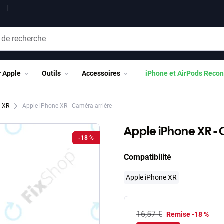
t
r Apple
Outils
Accessoires
iPhone et AirPods Recon
e XR
Apple iPhone XR - Caméra arrière
Apple iPhone XR - 
-18 %
-18 %
Compatibilité
Apple iPhone XR
16,57 €
Remise -18 %