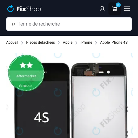
Passer au contenu principal
0
Accueil
Pièces détachées
Apple
iPhone
Apple iPhone 4S