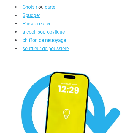
Choisir
ou
carte
Spudger
Pince à épiler
alcool isopropylique
chiffon de nettoyage
souffleur de poussière