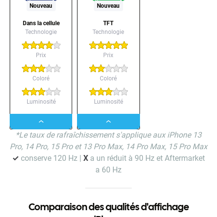
Nouveau
Nouveau
Dans la cellule
TFT
Technologie
Technologie
Prix
Prix
Coloré
Coloré
Luminosité
Luminosité
Dropdown
Dropdown
*Le taux de rafraîchissement s'applique aux iPhone 13
button
button
Pro, 14 Pro, 15 Pro et 13 Pro Max, 14 Pro Max, 15 Pro Max
✓
conserve 120 Hz |
X
a un réduit à 90 Hz et Aftermarket
a 60 Hz
Comparaison des qualités d'affichage