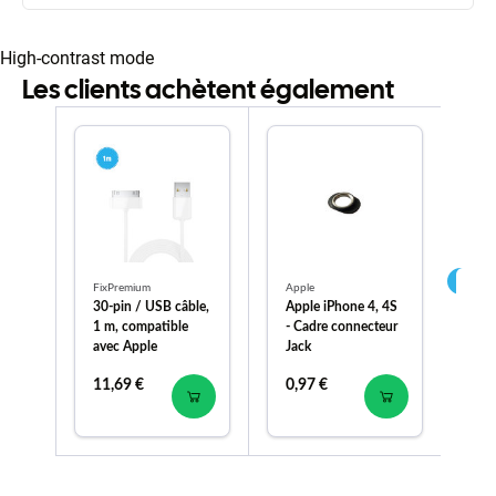
High-contrast mode
Les clients achètent également
FixPremium
Apple
App
30-pin / USB câble,
Apple iPhone 4, 4S
Ap
1 m, compatible
- Cadre connecteur
- 
avec Apple
Jack
bat
11,69 €
0,97 €
2,