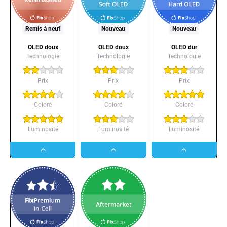
Remis à neuf
Nouveau
Nouveau
OLED doux
OLED doux
OLED dur
Technologie
Technologie
Technologie
Prix
Prix
Prix
Coloré
Coloré
Coloré
Luminosité
Luminosité
Luminosité
Dropdown
Dropdown
Dropdown
button
button
button