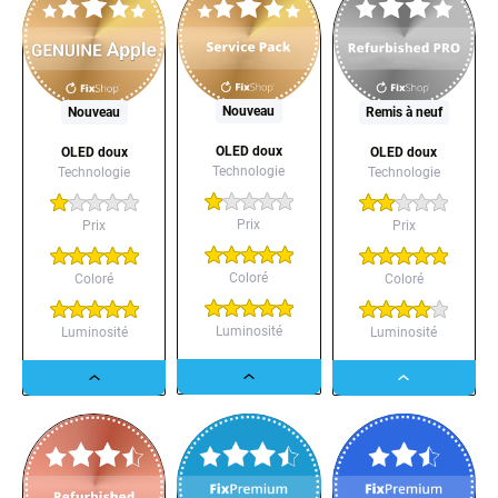
Nouveau
Nouveau
Remis à neuf
OLED doux
OLED doux
OLED doux
Technologie
Technologie
Technologie
Prix
Prix
Prix
Coloré
Coloré
Coloré
Luminosité
Luminosité
Luminosité
Dropdown
Dropdown
Dropdown
button
button
button