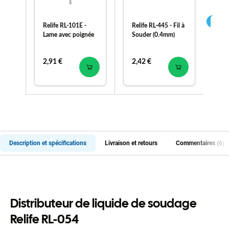
Relife RL-101E -
Relife RL-445 - Fil à
Rel
Lame avec poignée
Souder (0.4mm)
à 
pu
2,91 €
2,42 €
2,
Description et spécifications
Livraison et retours
Commentaires (6)
Distributeur de liquide de soudage
Relife RL-054