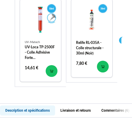
UV-Matech
Relife RL-035A -
Re
UV-Loca TP-2500F
Colle structurale -
Col
- Colle Adhésive
30ml (Noir)
30
Forte
Professionnelle -
7,80 €
9,
14,61 €
50ml
Description et spécifications
Livraison et retours
Commentaires (6)