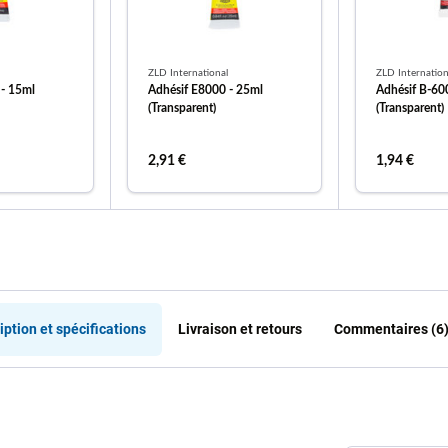
ZLD International
ZLD Internation
 - 15ml
Adhésif E8000 - 25ml
Adhésif B-60
(Transparent)
(Transparent)
2,91 €
1,94 €
 au panier
ajouter au panier
ajout
iption et spécifications
Livraison et retours
Commentaires (6