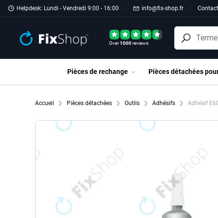
Passer au contenu principal
Helpdesk: Lundi - Vendredi 9:00 - 16:00
info@fix-shop.fr
Contac
Over
1000
reviews
Pièces de rechange
Pièces détachées pou
Accueil
Pièces détachées
Outils
Adhésifs
Adhésif E60