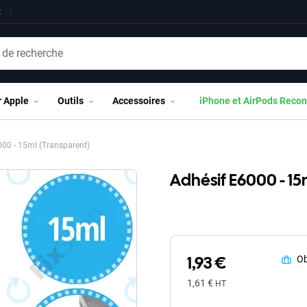
t
r Apple
Outils
Accessoires
iPhone et AirPods Recon
00 - 15ml (Transparent)
Adhésif E6000 - 15
1,93 €
Ob
1,61 €
HT