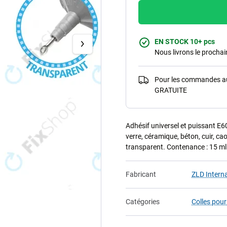
EN STOCK 10+ pcs
Nous livrons le procha
Pour les commandes au-
GRATUITE
Adhésif universel et puissant E60
verre, céramique, béton, cuir, ca
transparent. Contenance : 15 ml
Fabricant
ZLD Interna
Catégories
Colles pour