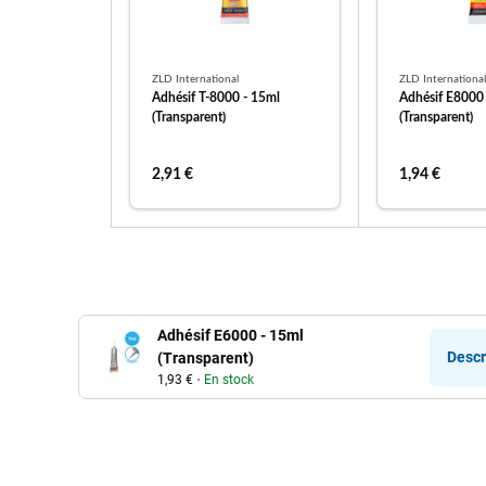
ZLD International
ZLD International
Adhésif T-8000 - 15ml
Adhésif E8000
(Transparent)
(Transparent)
2,91 €
1,94 €
ajouter au panier
ajouter
Adhésif E6000 - 15ml
Descr
(Transparent)
1,93 €
En stock