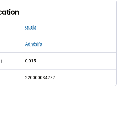
cation
Outils
Adhésifs
g)
0,015
220000034272