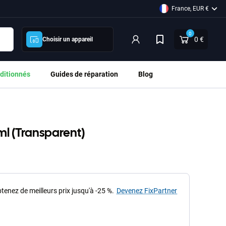
France, EUR €
0
0 €
Choisir un appareil
ditionnés
Guides de réparation
Blog
ml (Transparent)
tenez de meilleurs prix jusqu'à -25 %.
Devenez FixPartner