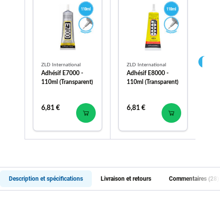
ZLD International
ZLD International
ZLD
Adhésif E7000 -
Adhésif E8000 -
Ad
110ml (Transparent)
110ml (Transparent)
11
6,81 €
6,81 €
8,
Description et spécifications
Livraison et retours
Commentaires (28)