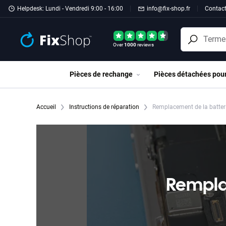
Passer au contenu principal
Helpdesk: Lundi - Vendredi 9:00 - 16:00
info@fix-shop.fr
Contac
Over
1000
reviews
Pièces de rechange
Pièces détachées pou
Accueil
Instructions de réparation
Remplacement de la batteri
Remplac