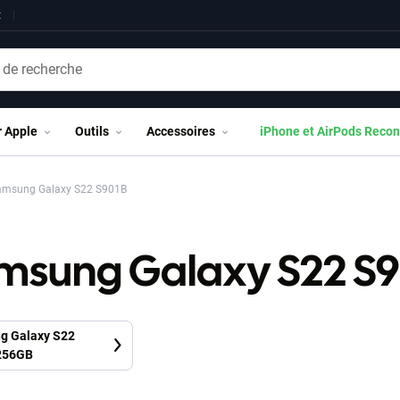
t
r Apple
Outils
Accessoires
iPhone et AirPods Recon
msung Galaxy S22 S901B
msung Galaxy S22 S9
g Galaxy S22
256GB