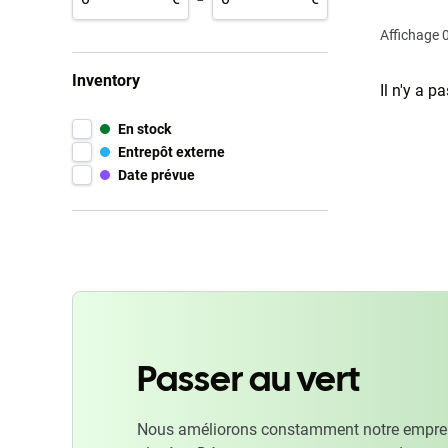
Affichage
0
Inventory
Il n'y a p
En stock
Entrepôt externe
Date prévue
Passer au vert
Nous améliorons constamment notre emprein