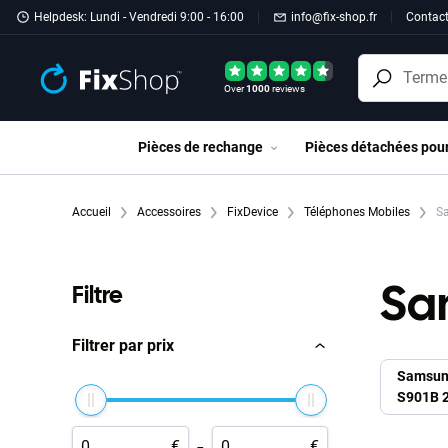
Passer au contenu principal
Helpdesk: Lundi - Vendredi 9:00 - 16:00
info@fix-shop.fr
Contac
Over
1000
reviews
Pièces de rechange
Pièces détachées pou
Accueil
Accessoires
FixDevice
Téléphones Mobiles
Sa
Sa
Filtre
Filtrer par prix
Samsun
S901B 
-
€
€