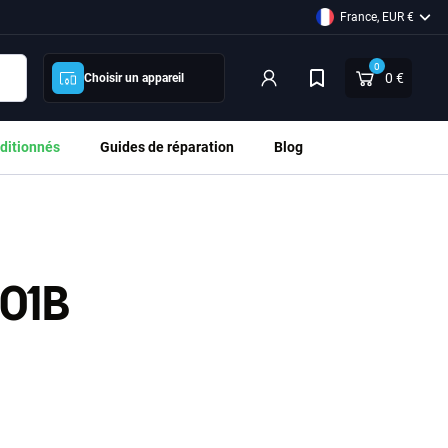
France, EUR €
0
0 €
Choisir un appareil
ditionnés
Guides de réparation
Blog
01B