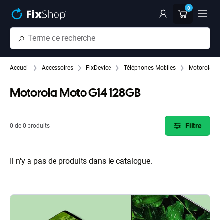
Passer au contenu principal
0
Accueil
Accessoires
FixDevice
Téléphones Mobiles
Motorola M
Motorola Moto G14 128GB
Filtre
0 de 0 produits
Il n'y a pas de produits dans le catalogue.