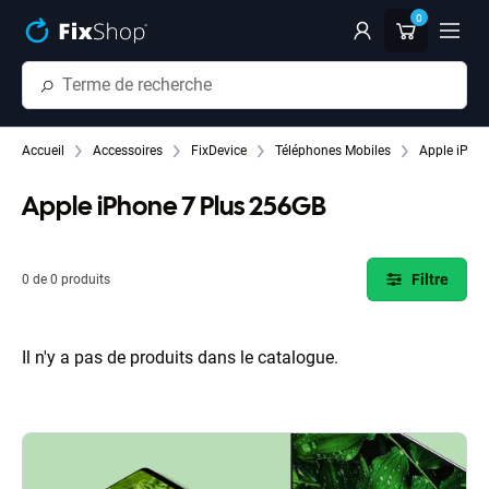
Passer au contenu principal
0
Accueil
Accessoires
FixDevice
Téléphones Mobiles
Apple iPhon
Apple iPhone 7 Plus 256GB
Filtre
0 de 0 produits
Il n'y a pas de produits dans le catalogue.