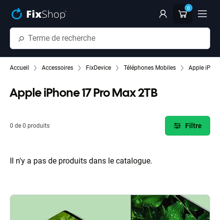
Passer au contenu principal
0
Accueil
Accessoires
FixDevice
Téléphones Mobiles
Apple iPho
Apple iPhone 17 Pro Max 2TB
Filtre
0 de 0 produits
Il n'y a pas de produits dans le catalogue.