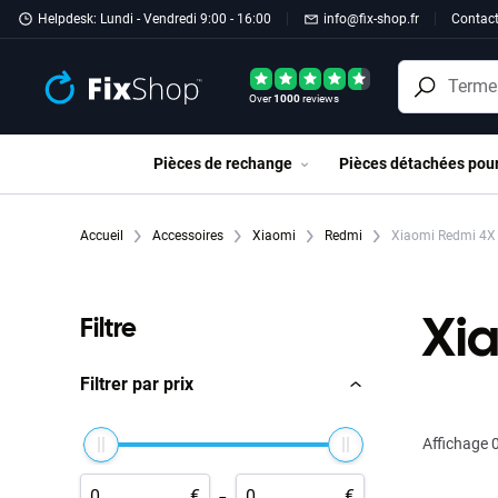
Passer au contenu principal
Helpdesk: Lundi - Vendredi 9:00 - 16:00
info@fix-shop.fr
Contac
Over
1000
reviews
Pièces de rechange
Pièces détachées pou
Accueil
Accessoires
Xiaomi
Redmi
Xiaomi Redmi 4X
Xi
Filtre
Filtrer par prix
Affichage
0
-
€
€