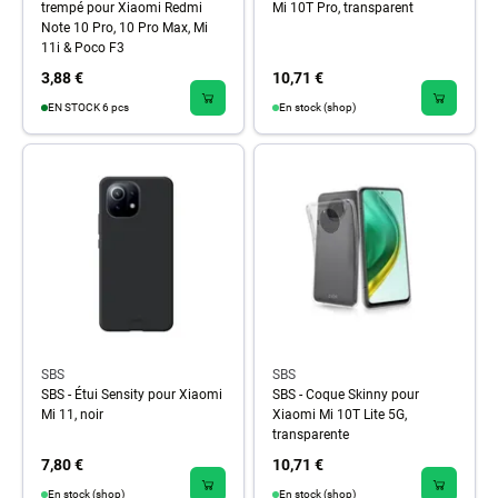
trempé pour Xiaomi Redmi
Mi 10T Pro, transparent
Note 10 Pro, 10 Pro Max, Mi
11i & Poco F3
3,88 €
10,71 €
EN STOCK 6 pcs
En stock (shop)
SBS
SBS
SBS - Étui Sensity pour Xiaomi
SBS - Coque Skinny pour
Mi 11, noir
Xiaomi Mi 10T Lite 5G,
transparente
7,80 €
10,71 €
En stock (shop)
En stock (shop)