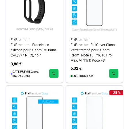
FixPremium
FixPremium
FixPremium - Bracelet en
FixPremium FullCover Glass -
silicone pour Xiaomi Mi Band
Verre trempé pour Xiaomi
(5/6/7/7 NFC), noir
Redmi Note 10 Pro, 10 Pro
Max, Mi 11i & Poco F3
3,88 €
6,32 €
DATE PRÉVUE 2 pcs,
(04.09.2026)
EN STOCK 6 pcs
-25 %