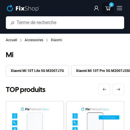
Passer au contenu principal
0
Accueil
Accessoires
Xiaomi
Mi
Xiaomi Mi 10T Lite 5G M2007J7G
Xiaomi Mi 10T Pro 5G M2007J3S
TOP produits