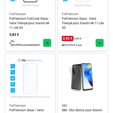
FixPremium
FixPremium
FixPremium FullCover Glass -
FixPremium Glass - Verre
Verre Trempé pour Xiaomi Mi
Trempé pour Xiaomi Mi 11 Lite
11 Lite 5G
5G
5,83 €
2,92 €
3,88 €
EN
RÉAPPROVISIONNEMENT
EN STOCK 2 pcs
FixPremium
SBS
FixPremium Glass - Verre
SBS - Étui Skinny pour Xiaomi