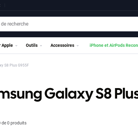
t
r Apple
Outils
Accessoires
iPhone et AirPods Recon
y S8 Plus G955F
msung Galaxy S8 Plu
 de 0 produits