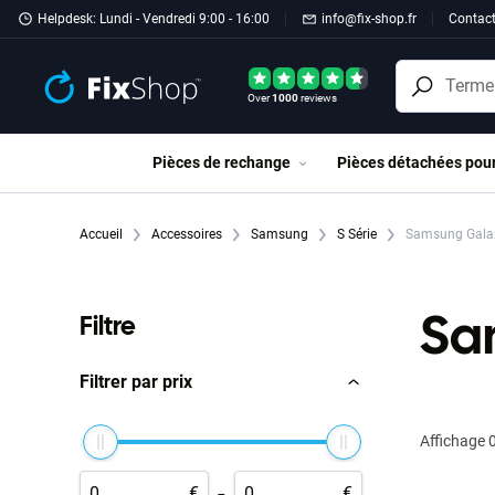
Passer au contenu principal
Helpdesk: Lundi - Vendredi 9:00 - 16:00
info@fix-shop.fr
Contac
Over
1000
reviews
Pièces de rechange
Pièces détachées pou
Accueil
Accessoires
Samsung
S Série
Samsung Galax
Sa
Filtre
Filtrer par prix
Affichage
0
-
€
€