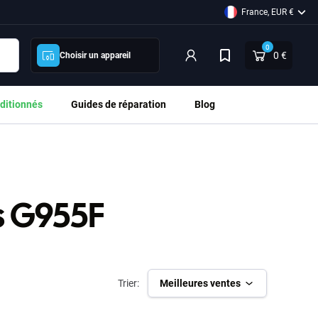
France, EUR €
0
0 €
Choisir un appareil
ditionnés
Guides de réparation
Blog
s G955F
Trier:
Meilleures ventes