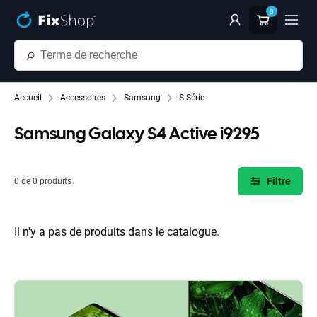
Passer au contenu principal
0
Accueil
Accessoires
Samsung
S Série
Samsung Galaxy S4 Active i9295
Filtre
0 de 0 produits
Il n'y a pas de produits dans le catalogue.