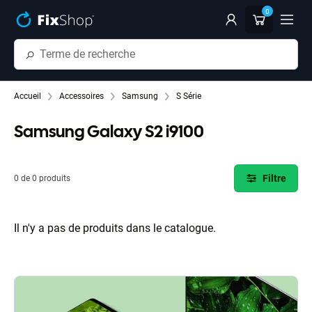
Passer au contenu principal
0
Accueil
Accessoires
Samsung
S Série
Samsung Galaxy S2 i9100
Filtre
0 de 0 produits
Il n'y a pas de produits dans le catalogue.