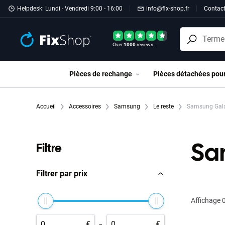
Passer au contenu principal
Helpdesk: Lundi - Vendredi 9:00 - 16:00
info@fix-shop.fr
Contac
Over
1000
reviews
Pièces de rechange
Pièces détachées pou
Accueil
Accessoires
Samsung
Le reste
Samsung Galax
Sa
Filtre
Filtrer par prix
Affichage
0
-
€
€