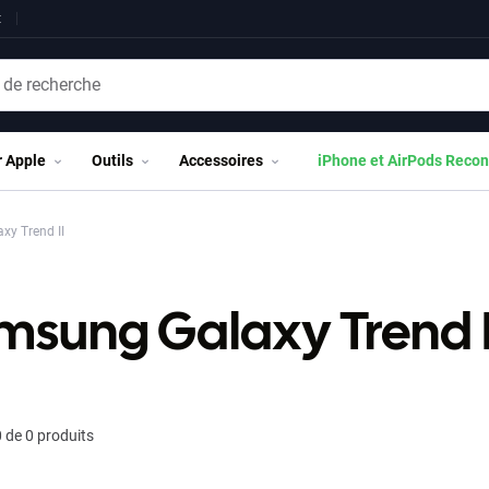
t
r Apple
Outils
Accessoires
iPhone et AirPods Recon
y Trend II
msung Galaxy Trend I
 de 0 produits